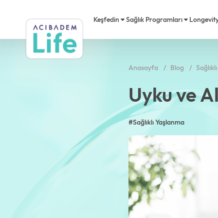
Keşfedin
Sağlık Programları
Longevit
Anasayfa
Blog
Sağlıkl
Longevity
Kalp Sağlığı
Acıbadem Life Nedir?
Akademi
Ödülle
Acıbad
Uyku ve Al
Premium
Diyetisyen
Danışma Kurulu
Acıbadem Life Hareket
Basınd
Video
Mikrobiyota
Psikolog
#Sağlıklı Yaşlanma
Kariyer
Testler
Sıkça 