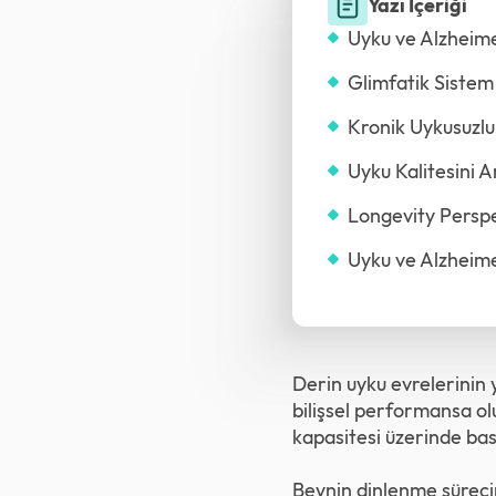
Yazı İçeriği
Uyku ve Alzheime
Glimfatik Sistem
Kronik Uykusuzluk
Uyku Kalitesini A
Longevity Perspe
Uyku ve Alzheime
Derin uyku evrelerinin 
bilişsel performansa ol
kapasitesi üzerinde bask
Beynin dinlenme süreci