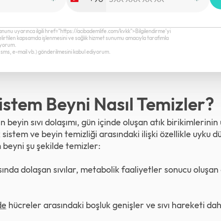
Turkey
+90
anunu uyarınca ilgili href="https://acibademlife.com/kvkk">Bilgilendirme’yi
elirtilen kapsamda işlenmesini ve sağlık hizmet sunumu amacıyla tarafımla
diyorum.
a, sms, e-mail vb.) gönderilmesini kabul ediyorum.
istem Beyni Nasıl Temizler?
beyin sıvı dolaşımı, gün içinde oluşan atık birikimlerinin
sistem ve beyin temizliği arasındaki ilişki özellikle uyku dü
m beyni şu şekilde temizler:
sında dolaşan sıvılar, metabolik faaliyetler sonucu oluşan
de
hücreler arasındaki boşluk genişler ve sıvı hareketi dah