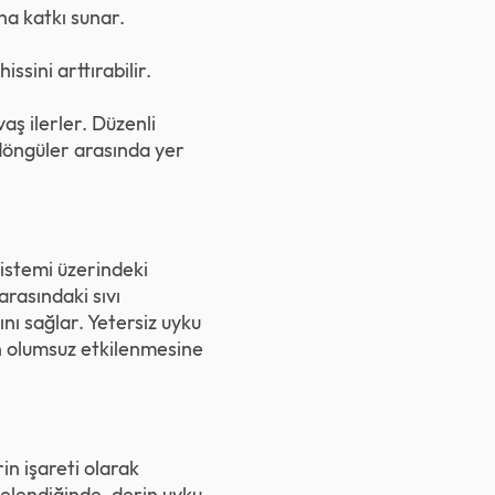
ına katkı sunar.
ssini arttırabilir.
ş ilerler. Düzenli
 döngüler arasında yer
sistemi üzerindeki
arasındaki sıvı
nı sağlar. Yetersiz uyku
şin olumsuz etkilenmesine
in işareti olarak
ncelendiğinde, derin uyku