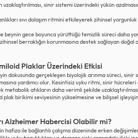
ın uzaklaştırılması, sinir sistemi üzerindeki yükün azalmas
lıkları sıvı dolaşım ritmini etkileyerek zihinsel yorgunluk hi
e beynin gece boyunca yürüttüğü temizlik süreci daha yava
e zihinsel berraklığın korunmasına destek sağlayan doğal
iloid Plaklar Üzerindeki Etkisi
yin dokusunda gerçekleşen biyolojik arınma süreci, sinir 
asına yardımcı olur. Kesintisiz uyku ritmi, sinir hücreleri 
 metabolik atıkların daha verimli şekilde uzaklaştırılması
d plak birikimi seviyesinin yükselmesine ve bilişsel işleyi
ı Alzheimer Habercisi Olabilir mi?
n hafıza ile bağlantılı çalışma düzeninde erken değişimler
llikle uyku bozuklukları ve demans riski arasındaki ilişki i