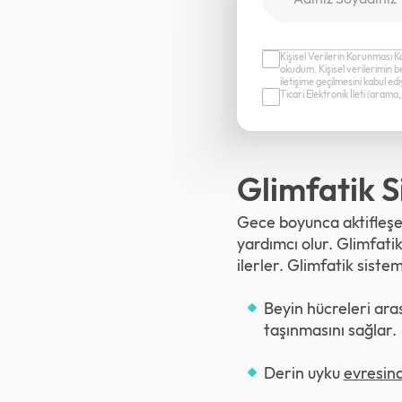
Kişisel Verilerin Korunması K
okudum. Kişisel verilerimin b
iletişime geçilmesini kabul e
Ticari Elektronik İleti (aram
Glimfatik S
Gece boyunca aktifleşen 
yardımcı olur. Glimfatik 
ilerler. Glimfatik siste
Beyin hücreleri ara
taşınmasını sağlar.
Derin uyku
evresin