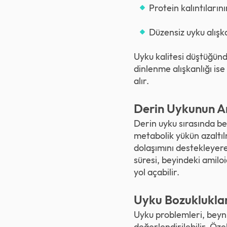
Protein
kalıntıların
Düzensiz uyku alışkan
Uyku kalitesi düştüğünd
dinlenme alışkanlığı is
alır.
Derin Uykunun Am
Derin uyku sırasında be
metabolik yükün azaltılm
dolaşımını destekleyerek
süresi, beyindeki amiloi
yol açabilir.
Uyku Bozukluklar
Uyku problemleri, beyni
değerlendirilebilir. Öze