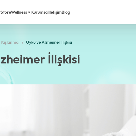
y
Store
Wellness
Kurumsal
İletişim
Blog
ı Yaşlanma
Uyku ve Alzheimer İlişkisi
rimiz
em Life Diyet
zheimer İlişkisi
a Biz
Sorulan Sorular