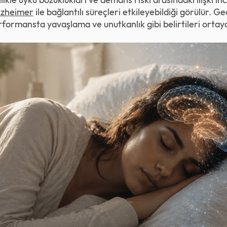
lzheimer
ile bağlantılı süreçleri etkileyebildiği görülür. 
erformansta yavaşlama ve
unutkanlık
gibi belirtileri ortay