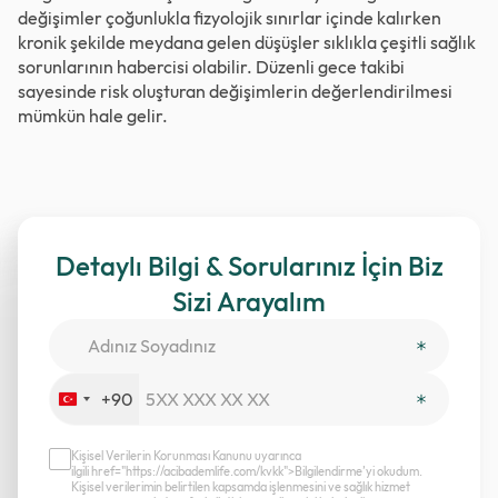
değişimler çoğunlukla fizyolojik sınırlar içinde kalırken
kronik şekilde meydana gelen düşüşler sıklıkla çeşitli sağlık
sorunlarının habercisi olabilir. Düzenli gece takibi
sayesinde risk oluşturan değişimlerin değerlendirilmesi
mümkün hale gelir.
Detaylı Bilgi & Sorularınız İçin Biz
Sizi Arayalım
+90
Turkey
+90
Kişisel Verilerin Korunması Kanunu uyarınca
ilgili href="https://acibademlife.com/kvkk">Bilgilendirme’yi okudum.
Kişisel verilerimin belirtilen kapsamda işlenmesini ve sağlık hizmet