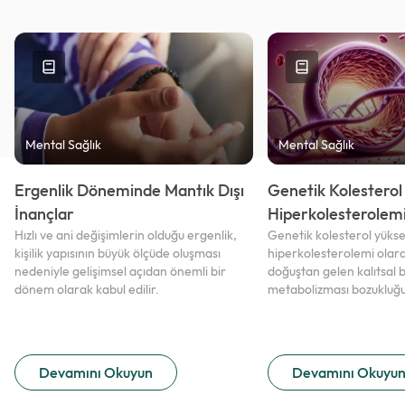
Mental Sağlık
Mental Sağlık
Ergenlik Döneminde Mantık Dışı
Genetik Kolesterol 
İnançlar
Hiperkolesterolemi
Hızlı ve ani değişimlerin olduğu ergenlik,
Genetik kolesterol yüksekl
kişilik yapısının büyük ölçüde oluşması
hiperkolesterolemi olara
nedeniyle gelişimsel açıdan önemli bir
doğuştan gelen kalıtsal bi
dönem olarak kabul edilir.
metabolizması bozukluğu
Devamını Okuyun
Devamını Okuyu