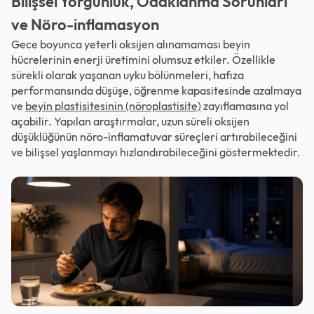
Bilişsel Yorgunluk, Odaklanma Sorunları
ve Nöro-inflamasyon
Gece boyunca yeterli oksijen alınamaması beyin
hücrelerinin enerji üretimini olumsuz etkiler. Özellikle
sürekli olarak yaşanan uyku bölünmeleri, hafıza
performansında düşüşe, öğrenme kapasitesinde azalmaya
ve
beyin plastisitesinin (nöroplastisite)
zayıflamasına yol
açabilir. Yapılan araştırmalar, uzun süreli oksijen
düşüklüğünün nöro-inflamatuvar süreçleri artırabileceğini
ve bilişsel yaşlanmayı hızlandırabileceğini göstermektedir.