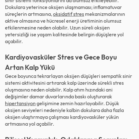
sinir sistemi fonksiyonlarını da olumsuz etkileyebilir.
Dokulara yeterince oksijen ulaşmaması; inflamatuvar
süreçlerin artmasına,
oksidatif stres
mekanizmalarının
aktive olmasına ve hücresel enerji üretiminin olumsuz
etkilenmesine neden olabilir. Uzun süreli oksijen
yetersizliği ise yaşam kalitesinde belirgin düşüşlere yol
açabilir.
Kardiyovasküler Stres ve Gece Boyu
Artan Kalp Yükü
Gece boyunca tekrarlayan oksijen düşüşleri sempatik sinir
sistemi aktivitesini artırarak kalp üzerinde sürekli stres
oluşmasına neden olabilir. Kalp atım hızındaki ani
değişimler damar duvarlarında baskı oluşturarak
hipertansiyon
gelişimine zemin hazırlayabilir. Düşük
oksijen seviyeleri nedeniyle kalbin dokulara daha fazla
oksijen ulaştırmaya çalışması kardiyovasküler yükün
artmasına yol açabilir.