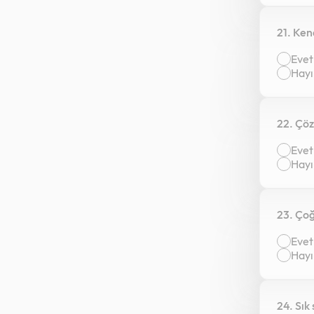
21. Ken
Evet
Hayı
22. Çö
Evet
Hayı
23. Çoğ
Evet
Hayı
24. Sık