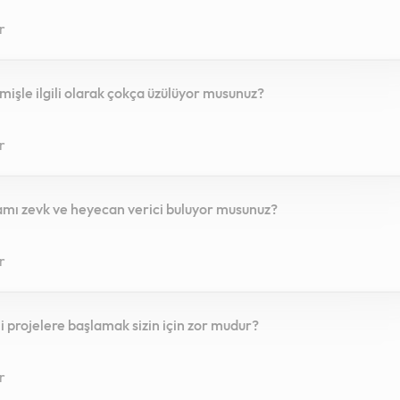
r
mişle ilgili olarak çokça üzülüyor musunuz?
r
amı zevk ve heyecan verici buluyor musunuz?
r
i projelere başlamak sizin için zor mudur?
r