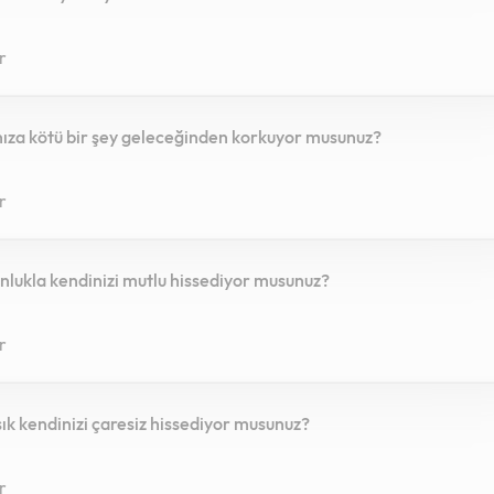
r
nıza kötü bir şey geleceğinden korkuyor musunuz?
r
nlukla kendinizi mutlu hissediyor musunuz?
r
 sık kendinizi çaresiz hissediyor musunuz?
r