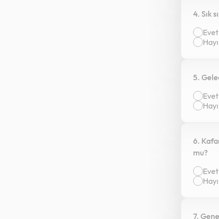
4. Sık s
Evet
Hayı
5. Gel
Evet
Hayı
6. Kafa
mu?
Evet
Hayı
7. Gene