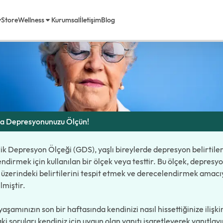
Wellness
Testler
Psikolojik
Yaş Alma Depresyonunuzu Ölçün!
y
Store
Wellness
Kurumsal
İletişim
Blog
rimiz
em Life Diyet
a Biz
a Depresyonunuzu Ölçün!
Sorulan Sorular
ik Depresyon Ölçeği (GDS), yaşlı bireylerde depresyon belirtiler
ndirmek için kullanılan bir ölçek veya testtir. Bu ölçek, depresy
r üzerindeki belirtilerini tespit etmek ve derecelendirmek amacı
ilmiştir.
yaşamınızın son bir haftasında kendinizi nasıl hissettiğinize ilişki
ki soruları kendiniz için uygun olan yanıtı işaretleyerek yanıtlayı