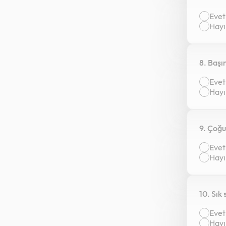
Evet
Hayı
8. Başı
Evet
Hayı
9. Çoğu
Evet
Hayı
10. Sık
Evet
Hayı