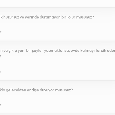
 sık huzursuz ve yerinde duramayan biri olur musunuz?
r
arıya çıkıp yeni bir şeyler yapmaktansa, evde kalmayı tercih ede
?
r
lıkla gelecekten endişe duyuyor musunuz?
r