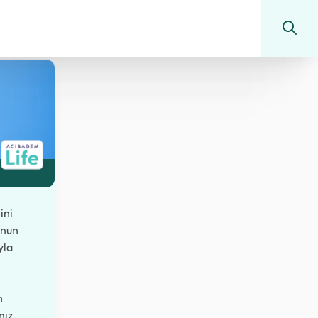
ini
onun
yla
n
nız.