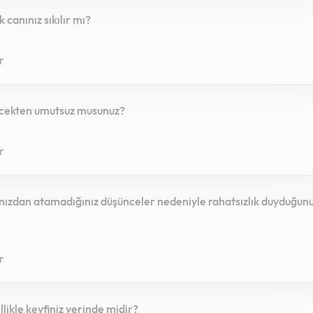
ık canınız sıkılır mı?
r
ecekten umutsuz musunuz?
r
nızdan atamadığınız düşünceler nedeniyle rahatsızlık duyduğunu
r
llikle keyfiniz yerinde midir?