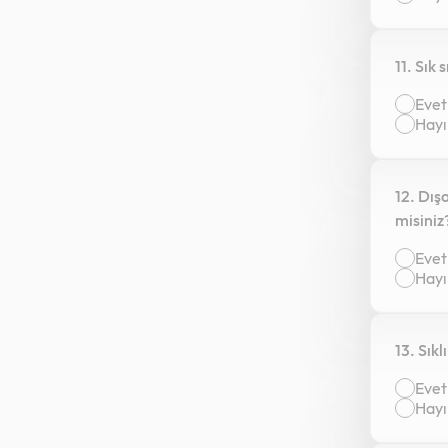
11. Sık
Evet
Hayı
12. Dış
misiniz
Evet
Hayı
13. Sık
Evet
Hayı