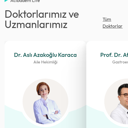
Acıbadem Life
Doktorlarımız ve
Tüm
Uzmanlarımız
Doktorlar
Dr. Aslı Azakoğlu Karaca
Prof. Dr. A
Aile Hekimliği
Gastroen