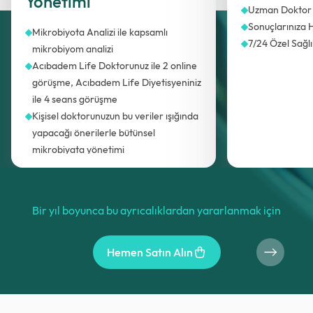
Yönetimi
Uzman Doktor
Sonuçlarınıza H
Mikrobiyota Analizi ile kapsamlı
7/24 Özel Sağl
mikrobiyom analizi
Acıbadem Life Doktorunuz ile 2 online
görüşme, Acıbadem Life Diyetisyeniniz
ile 4 seans görüşme
Kişisel doktorunuzun bu veriler ışığında
yapacağı önerilerle bütünsel
mikrobiyata yönetimi
Acıbadem Life Sağlık Sorumlusu ile
tüm hatırlatma, randevu ve hastane
süreçlerinin takibi
Bir yıl boyunca bu ayrıcalıklardan yararlanmak için
Hemen Satın Alın