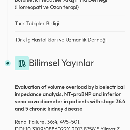
(Homeopati ve Ozon terapi)
Türk Tabipler Birliği
Türk İç Hastalıkları ve Uzmanlık Derneği
Bilimsel Yayınlar
Evaluation of volume overload by bioelectrical
impedance analysis, NT-proBNP and inferior
vena cava diameter in patients with stage 3&4
and 5 chronic kidney disease
Renal Failure, 36:4, 495-501.
DOI:10.3109/0886022X.2013.875815 Yilmaz Z,