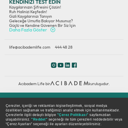
KENDİNİZİ TEST EDİN
Kaygılarınızın Şifresini Çözün!
Ruh Halinizi Keşfedin!
Gizli Kaygılarınızı Tanıyın
Geleceğe Umutla Bakıyor Musunuz?
Güçlü ve Kendine Güvenen Bir Siz İçin
Daha Fazla Göster
life@acibademlife.com
444 48 28
Acıbadem Life bir
kuruluşudur.
Çerez Politikası
Gizlilik Politikası
KVKK
Çerezler, içeriği ve reklamları kişiselleştirmek, sosyal medya
özellikleri sağlamak ve trafiğimizi analiz etmek için kullanılmaktadır.
Çerezlerle ilgili detaylı bilgiye
"Çerez Politikası"
sayfamızdan
© Copyright 2026. Tüm hakları saklıdır.
ulaşabilirsiniz.
"Reddet"
seçeneği ile tüm çerezleri reddedebilir veya
“Çerez Ayarları” seçeneği ile ayarları düzenleyebilirsiniz.