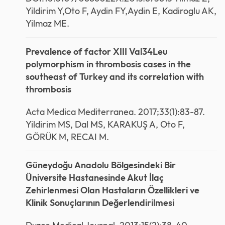
Yildirim Y,Oto F, Aydin FY,Aydin E, Kadiroglu AK,
Yilmaz ME.
Prevalence of factor XIII Val34Leu
polymorphism in thrombosis cases in the
southeast of Turkey and its correlation with
thrombosis
Acta Medica Mediterranea. 2017;33(1):83-87.
Yildirim MS, Dal MS, KARAKUŞ A, Oto F,
GÖRÜK M, RECAI M.
Güneydoğu Anadolu Bölgesindeki Bir
Üniversite Hastanesinde Akut İlaç
Zehirlenmesi Olan Hastaların Özellikleri ve
Klinik Sonuçlarının Değerlendirilmesi