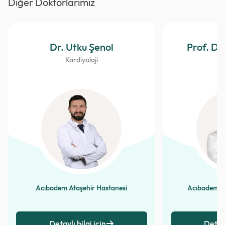
Diğer Doktorlarımız
Dr. Utku Şenol
Prof. Dr.
Kardiyoloji
Acıbadem Ataşehir Hastanesi
Acıbadem Al
Detaylı bilgi için
Detayl