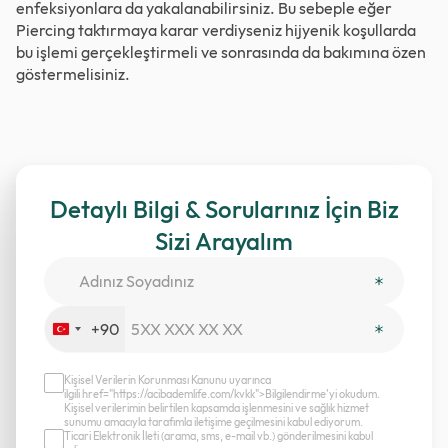
enfeksiyonlara da yakalanabilirsiniz. Bu sebeple eğer
Piercing taktırmaya karar verdiyseniz hijyenik koşullarda
bu işlemi gerçekleştirmeli ve sonrasında da bakımına özen
göstermelisiniz.
Detaylı Bilgi & Sorularınız İçin Biz
Sizi Arayalım
+90
Turkey
+90
Kişisel Verilerin Korunması Kanunu uyarınca
ilgili href="https://acibademlife.com/kvkk">Bilgilendirme’yi okudum.
Kişisel verilerimin belirtilen kapsamda işlenmesini ve sağlık hizmet
sunumu amacıyla tarafımla iletişime geçilmesini kabul ediyorum.
Ticari Elektronik İleti (arama, sms, e-mail vb.) gönderilmesini kabul