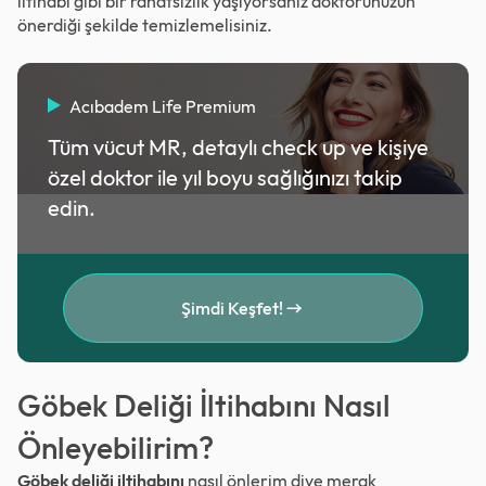
iltihabı gibi bir rahatsızlık yaşıyorsanız doktorunuzun
önerdiği şekilde temizlemelisiniz.
Acıbadem Life Premium
Tüm vücut MR, detaylı check up ve kişiye
özel doktor ile yıl boyu sağlığınızı takip
edin.
Şimdi Keşfet!
Göbek Deliği İltihabını Nasıl
Önleyebilirim?
Göbek deliği iltihabını
nasıl önlerim diye merak