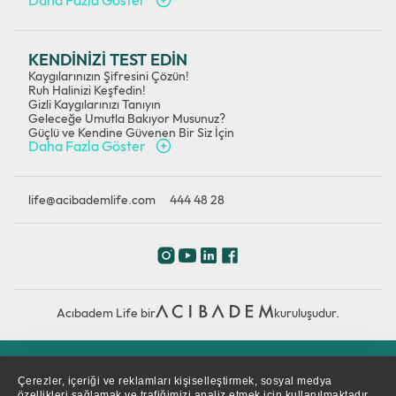
Daha Fazla Göster
KENDİNİZİ TEST EDİN
Kaygılarınızın Şifresini Çözün!
Ruh Halinizi Keşfedin!
Gizli Kaygılarınızı Tanıyın
Geleceğe Umutla Bakıyor Musunuz?
Güçlü ve Kendine Güvenen Bir Siz İçin
Daha Fazla Göster
life@acibademlife.com
444 48 28
Acıbadem Life bir
kuruluşudur.
Çerez Politikası
Gizlilik Politikası
KVKK
Çerezler, içeriği ve reklamları kişiselleştirmek, sosyal medya
özellikleri sağlamak ve trafiğimizi analiz etmek için kullanılmaktadır.