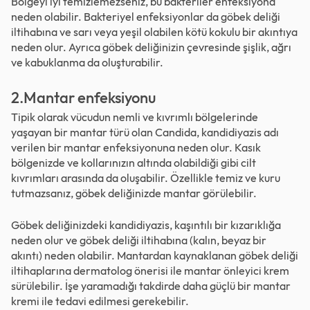
Bölgeyi iyi temizlemezseniz, bu bakteriler enfeksiyona
neden olabilir. Bakteriyel enfeksiyonlar da göbek deliği
iltihabına ve sarı veya yeşil olabilen kötü kokulu bir akıntıya
neden olur. Ayrıca göbek deliğinizin çevresinde şişlik, ağrı
ve kabuklanma da oluşturabilir.
2.Mantar enfeksiyonu
Tipik olarak vücudun nemli ve kıvrımlı bölgelerinde
yaşayan bir mantar türü olan Candida, kandidiyazis adı
verilen bir mantar enfeksiyonuna neden olur. Kasık
bölgenizde ve kollarınızın altında olabildiği gibi cilt
kıvrımları arasında da oluşabilir. Özellikle temiz ve kuru
tutmazsanız, göbek deliğinizde mantar görülebilir.
Göbek deliğinizdeki kandidiyazis, kaşıntılı bir kızarıklığa
neden olur ve göbek deliği iltihabına (kalın, beyaz bir
akıntı) neden olabilir. Mantardan kaynaklanan göbek deliği
iltihaplarına dermatolog önerisi ile mantar önleyici krem
sürülebilir. İşe yaramadığı takdirde daha güçlü bir mantar
kremi ile tedavi edilmesi gerekebilir.