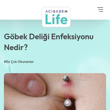
Anasayfa
Blog
En Çok Okunanlar
Göbek Deliği
Enfeksiyonu Nedir?
Göbek Deliği Enfeksiyonu
Nedir?
#En Çok Okunanlar