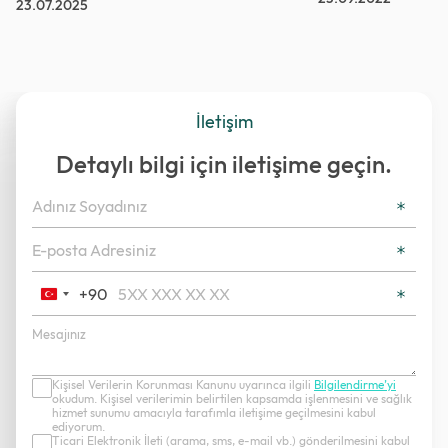
23.07.2025
İletişim
Detaylı bilgi için iletişime geçin.
+90
Turkey
+90
Kişisel Verilerin Korunması Kanunu uyarınca ilgili
Bilgilendirme’yi
okudum. Kişisel verilerimin belirtilen kapsamda işlenmesini ve sağlık
hizmet sunumu amacıyla tarafımla iletişime geçilmesini kabul
ediyorum.
Ticari Elektronik İleti (arama, sms, e-mail vb.) gönderilmesini kabul