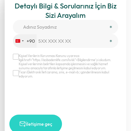
Detaylı Bilgi & Sorularınız İçin Biz
Sizi Arayalım
+90
Turkey
+90
Kişisel Verilerin Korunması Kanunu uyarınca
ilgili href="https://acibademlife.com/kvkk">Bilgilendirme’yi okudum.
Kişisel verilerimin belirtilen kapsamda işlenmesini ve sağlık hizmet
sunumu amacıyla tarafımla iletişime geçilmesini kabul ediyorum.
Ticari Elektronik İleti (arama, sms, e-mail vb.) gönderilmesini kabul
ediyorum.
İletişime geç