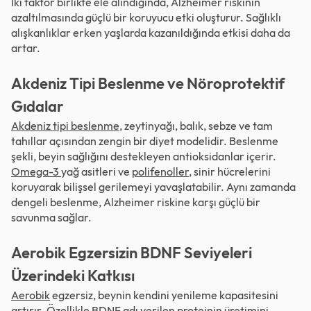
İki faktör birlikte ele alındığında, Alzheimer riskinin
azaltılmasında güçlü bir koruyucu etki oluşturur. Sağlıklı
alışkanlıklar erken yaşlarda kazanıldığında etkisi daha da
artar.
Akdeniz Tipi Beslenme ve Nöroprotektif
Gıdalar
Akdeniz tipi beslenme
, zeytinyağı, balık, sebze ve tam
tahıllar açısından zengin bir diyet modelidir. Beslenme
şekli, beyin sağlığını destekleyen antioksidanlar içerir.
Omega-3
yağ asitleri ve
polifenoller
, sinir hücrelerini
koruyarak bilişsel gerilemeyi yavaşlatabilir. Aynı zamanda
dengeli beslenme, Alzheimer riskine karşı güçlü bir
savunma sağlar.
Aerobik Egzersizin BDNF Seviyeleri
Üzerindeki Katkısı
Aerobik
egzersiz, beynin kendini yenileme kapasitesini
artırır. Özellikle
BDNF
adı verilen proteinin üretimini