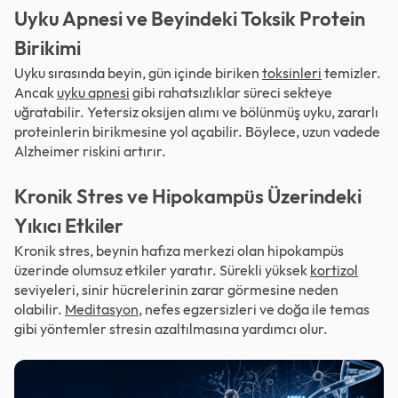
Uyku Apnesi ve Beyindeki Toksik Protein
Birikimi
Uyku sırasında beyin, gün içinde biriken
toksinleri
temizler.
Ancak
uyku apnesi
gibi rahatsızlıklar süreci sekteye
uğratabilir. Yetersiz oksijen alımı ve bölünmüş uyku, zararlı
proteinlerin birikmesine yol açabilir. Böylece, uzun vadede
Alzheimer riskini artırır.
Kronik Stres ve Hipokampüs Üzerindeki
Yıkıcı Etkiler
Kronik stres, beynin hafıza merkezi olan hipokampüs
üzerinde olumsuz etkiler yaratır. Sürekli yüksek
kortizol
seviyeleri, sinir hücrelerinin zarar görmesine neden
olabilir.
Meditasyon
, nefes egzersizleri ve doğa ile temas
gibi yöntemler stresin azaltılmasına yardımcı olur.