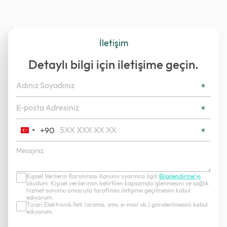
İletişim
Detaylı bilgi için iletişime geçin.
+90
Turkey
+90
Kişisel Verilerin Korunması Kanunu uyarınca ilgili
Bilgilendirme’yi
okudum. Kişisel verilerimin belirtilen kapsamda işlenmesini ve sağlık
hizmet sunumu amacıyla tarafımla iletişime geçilmesini kabul
ediyorum.
Ticari Elektronik İleti (arama, sms, e-mail vb.) gönderilmesini kabul
ediyorum.