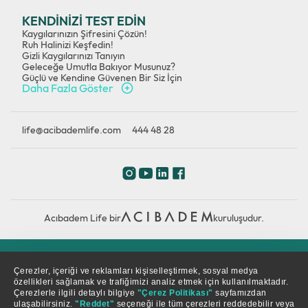
KENDİNİZİ TEST EDİN
Kaygılarınızın Şifresini Çözün!
Ruh Halinizi Keşfedin!
Gizli Kaygılarınızı Tanıyın
Geleceğe Umutla Bakıyor Musunuz?
Güçlü ve Kendine Güvenen Bir Siz İçin
Daha Fazla Göster
life@acibademlife.com
444 48 28
Acıbadem Life bir
kuruluşudur.
Çerez Politikası
Gizlilik Politikası
KVKK
Çerezler, içeriği ve reklamları kişiselleştirmek, sosyal medya
özellikleri sağlamak ve trafiğimizi analiz etmek için kullanılmaktadır.
Çerezlerle ilgili detaylı bilgiye
"Çerez Politikası"
sayfamızdan
© Copyright 2026. Tüm hakları saklıdır.
ulaşabilirsiniz.
"Reddet"
seçeneği ile tüm çerezleri reddedebilir veya