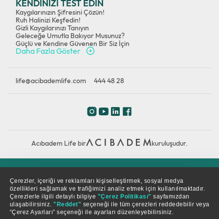
KENDİNİZİ TEST EDİN
Kaygılarınızın Şifresini Çözün!
Ruh Halinizi Keşfedin!
Gizli Kaygılarınızı Tanıyın
Geleceğe Umutla Bakıyor Musunuz?
Güçlü ve Kendine Güvenen Bir Siz İçin
Daha Fazla Göster
life@acibademlife.com
444 48 28
Acıbadem Life bir
kuruluşudur.
Çerez Politikası
Gizlilik Politikası
KVKK
Çerezler, içeriği ve reklamları kişiselleştirmek, sosyal medya
özellikleri sağlamak ve trafiğimizi analiz etmek için kullanılmaktadır.
Çerezlerle ilgili detaylı bilgiye
"Çerez Politikası"
sayfamızdan
© Copyright 2026. Tüm hakları saklıdır.
ulaşabilirsiniz.
"Reddet"
seçeneği ile tüm çerezleri reddedebilir veya
“Çerez Ayarları” seçeneği ile ayarları düzenleyebilirsiniz.