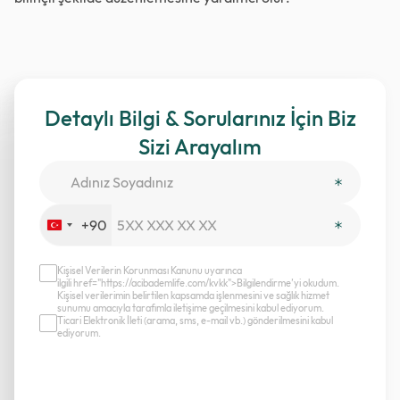
Detaylı Bilgi & Sorularınız İçin Biz
Sizi Arayalım
+90
Turkey
+90
Kişisel Verilerin Korunması Kanunu uyarınca
ilgili href="https://acibademlife.com/kvkk">Bilgilendirme’yi okudum.
Kişisel verilerimin belirtilen kapsamda işlenmesini ve sağlık hizmet
sunumu amacıyla tarafımla iletişime geçilmesini kabul ediyorum.
Ticari Elektronik İleti (arama, sms, e-mail vb.) gönderilmesini kabul
ediyorum.