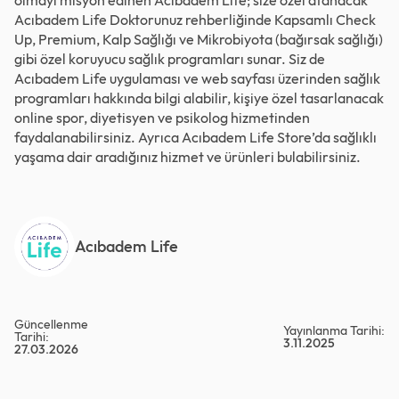
olmayı misyon edinen Acıbadem Life; size özel atanacak
Acıbadem Life Doktorunuz rehberliğinde Kapsamlı Check
Up,
Premium
,
Kalp Sağlığı
ve
Mikrobiyota (bağırsak sağlığı)
gibi özel koruyucu sağlık programları sunar. Siz de
Acıbadem Life uygulaması ve web sayfası üzerinden sağlık
programları hakkında bilgi alabilir, kişiye özel tasarlanacak
online spor,
diyetisyen
ve
psikolog
hizmetinden
faydalanabilirsiniz. Ayrıca Acıbadem Life
Store’da
sağlıklı
yaşama dair aradığınız hizmet ve ürünleri bulabilirsiniz.
Acıbadem Life
Güncellenme
Yayınlanma Tarihi:
Tarihi:
3.11.2025
27.03.2026