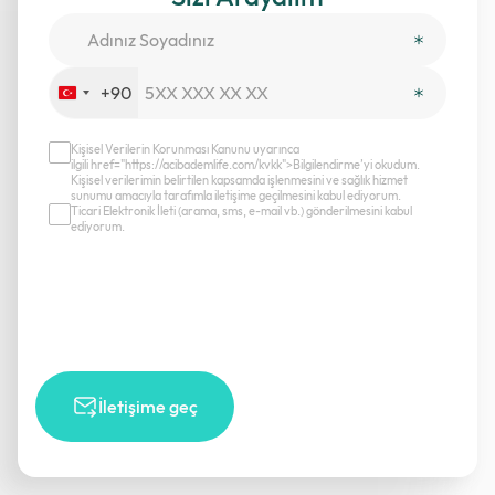
+90
Turkey
+90
Kişisel Verilerin Korunması Kanunu uyarınca
ilgili href="https://acibademlife.com/kvkk">Bilgilendirme’yi okudum.
Kişisel verilerimin belirtilen kapsamda işlenmesini ve sağlık hizmet
sunumu amacıyla tarafımla iletişime geçilmesini kabul ediyorum.
Ticari Elektronik İleti (arama, sms, e-mail vb.) gönderilmesini kabul
ediyorum.
İletişime geç