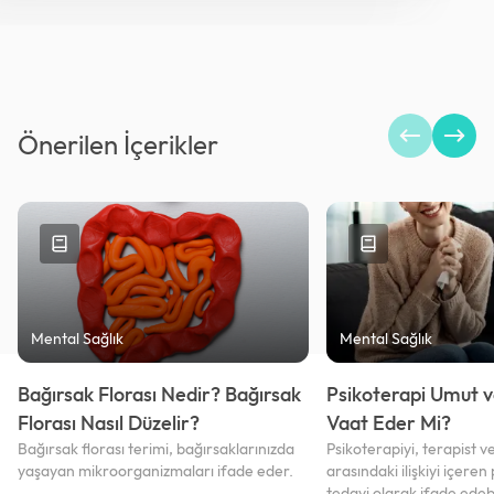
Önerilen İçerikler
Mental Sağlık
Mental Sağlık
Bağırsak Florası Nedir? Bağırsak
Psikoterapi Umut v
Florası Nasıl Düzelir?
Vaat Eder Mi?
Bağırsak florası terimi, bağırsaklarınızda
Psikoterapiyi, terapist v
yaşayan mikroorganizmaları ifade eder.
arasındaki ilişkiyi içeren 
tedavi olarak ifade edebil