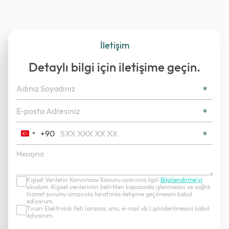
İletişim
Detaylı bilgi için iletişime geçin.
+90
Turkey
+90
Kişisel Verilerin Korunması Kanunu uyarınca ilgili
Bilgilendirme’yi
okudum. Kişisel verilerimin belirtilen kapsamda işlenmesini ve sağlık
hizmet sunumu amacıyla tarafımla iletişime geçilmesini kabul
ediyorum.
Ticari Elektronik İleti (arama, sms, e-mail vb.) gönderilmesini kabul
ediyorum.