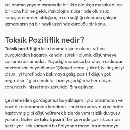
kullanımın yaygınlaşması ile birlikte oldukça merak edilen
bir konu haline geldi. Psikolojimiz üzerinde olumsuz
sonuçlara neden olduğu için ruh sağlığı alanında çalışan
uzmanların da bir hayli üzerinde durduğu bir konu…
Toksik Pozitiflik nedir?
Toksik pozitifliğin
kısa tanımı; kişinin olumsuz tüm
duygulardan kaçarak kendini sürekli olumlu düşünmeye
zorlama durumudur. Yaşadığımız üzücü bir olayın ardından
çevremizde duyduğumuz ‘Şikayet etme, şükret, iyi düşün iyi
olsun, iyi tarafından bakmaya çalış, pozitif düşün çok
negatifsin.’ gibi cümleler bize yaşadığımız her olayın
sonunda iyi hissetmek zorundalığını aşılıyor…
Çevremizden gördüğümüz bu yaklaşım, iyi olamamanın ve
pozitif kalamamanın kendimizi sanki sorunluymuş ve hatta
hastaymış gibi düşündürerek bizlerde yetersizlik duygusu
yaratır. Bizler de
toksik pozitif
bir çevrede çok sık zaman
geçiriyor isek zamanla bu Polyanna masalına inanmaya