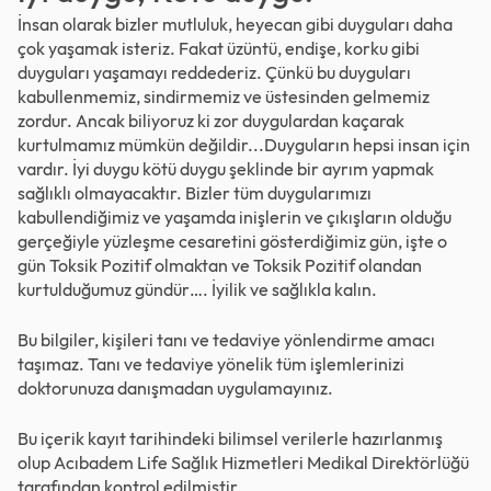
İnsan olarak bizler mutluluk, heyecan gibi duyguları daha
çok yaşamak isteriz. Fakat üzüntü, endişe, korku gibi
duyguları yaşamayı reddederiz. Çünkü bu duyguları
kabullenmemiz, sindirmemiz ve üstesinden gelmemiz
zordur. Ancak biliyoruz ki zor duygulardan kaçarak
kurtulmamız mümkün değildir...Duyguların hepsi insan için
vardır. İyi duygu kötü duygu şeklinde bir ayrım yapmak
sağlıklı olmayacaktır. Bizler tüm duygularımızı
kabullendiğimiz ve yaşamda inişlerin ve çıkışların olduğu
gerçeğiyle yüzleşme cesaretini gösterdiğimiz gün, işte o
gün Toksik Pozitif olmaktan ve Toksik Pozitif olandan
kurtulduğumuz gündür…. İyilik ve sağlıkla kalın.
Bu bilgiler, kişileri tanı ve tedaviye yönlendirme amacı
taşımaz. Tanı ve tedaviye yönelik tüm işlemlerinizi
doktorunuza danışmadan uygulamayınız.
Bu içerik kayıt tarihindeki bilimsel verilerle hazırlanmış
olup Acıbadem Life Sağlık Hizmetleri Medikal Direktörlüğü
tarafından kontrol edilmiştir.