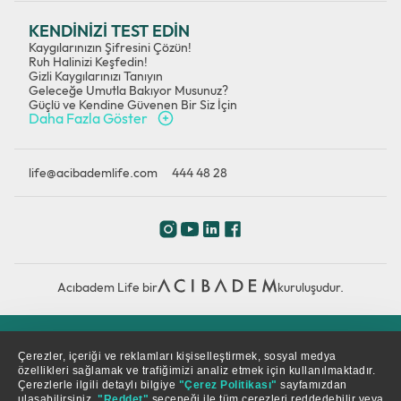
KENDİNİZİ TEST EDİN
Kaygılarınızın Şifresini Çözün!
Ruh Halinizi Keşfedin!
Gizli Kaygılarınızı Tanıyın
Geleceğe Umutla Bakıyor Musunuz?
Güçlü ve Kendine Güvenen Bir Siz İçin
Daha Fazla Göster
life@acibademlife.com
444 48 28
Acıbadem Life bir
kuruluşudur.
Çerez Politikası
Gizlilik Politikası
KVKK
Çerezler, içeriği ve reklamları kişiselleştirmek, sosyal medya
özellikleri sağlamak ve trafiğimizi analiz etmek için kullanılmaktadır.
Çerezlerle ilgili detaylı bilgiye
"Çerez Politikası"
sayfamızdan
© Copyright 2026. Tüm hakları saklıdır.
ulaşabilirsiniz.
"Reddet"
seçeneği ile tüm çerezleri reddedebilir veya