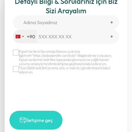
Detaylı Bilgi & Sorularınız İçin Biz
Sizi Arayalım
+90
Turkey
+90
Kişisel Verilerin Korunması Kanunu uyarınca
ilgili href="https://acibademlife.com/kvkk">Bilgilendirme’yi okudum.
Kişisel verilerimin belirtilen kapsamda işlenmesini ve sağlık hizmet
sunumu amacıyla tarafımla iletişime geçilmesini kabul ediyorum.
Ticari Elektronik İleti (arama, sms, e-mail vb.) gönderilmesini kabul
ediyorum.
İletişime geç