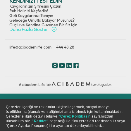
KENDİNİZİ TEST EDİN
Kaygılarınızın Şifresini Çözün!
Ruh Halinizi Keşfedin!
Gizli Kaygılarınızı Tanıyın
Geleceğe Umutla Bakıyor Musunuz?
Güçlü ve Kendine Güvenen Bir Siz İçin
Daha Fazla Göster
life@acibademlife.com
444 48 28
Acıbadem Life bir
kuruluşudur.
Çerez Politikası
Gizlilik Politikası
KVKK
Çerezler, içeriği ve reklamları kişiselleştirmek, sosyal medya
özellikleri sağlamak ve trafiğimizi analiz etmek için kullanılmaktadır.
Çerezlerle ilgili detaylı bilgiye
"Çerez Politikası"
sayfamızdan
© Copyright 2026. Tüm hakları saklıdır.
ulaşabilirsiniz.
"Reddet"
seçeneği ile tüm çerezleri reddedebilir veya
“Çerez Ayarları” seçeneği ile ayarları düzenleyebilirsiniz.