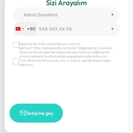
Sizi Arayalım
+90
Turkey
+90
Kişisel Verilerin Korunması Kanunu uyarınca
ilgili href="https://acibademlife.com/kvkk">Bilgilendirme’yi okudum.
Kişisel verilerimin belirtilen kapsamda işlenmesini ve sağlık hizmet
sunumu amacıyla tarafımla iletişime geçilmesini kabul ediyorum.
Ticari Elektronik İleti (arama, sms, e-mail vb.) gönderilmesini kabul
ediyorum.
İletişime geç