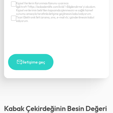
Kişisel Verilerin Korunması Kanunu uyarınca
ilgili href="https://acibademlife.com/kvkk">Bilgilendirme’yi okudum.
Kişisel verilerimin belirtilen kapsamda işlenmesini ve sağlık hizmet
sunumu amacıyla tarafımla iletişime geçilmesini kabul ediyorum.
Ticari Elektronik İleti (arama, sms, e-mail vb.) gönderilmesini kabul
ediyorum.
İletişime geç
Kabak Çekirdeğinin Besin Değeri