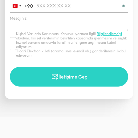
+90
Turkey
+90
Kişisel Verilerin Korunması Kanunu uyarınca ilgili
Bilgilendirme’yi
okudum. Kişisel verilerimin belirtilen kapsamda işlenmesini ve sağlık
hizmet sunumu amacıyla tarafımla iletişime geçilmesini kabul
ediyorum.
Ticari Elektronik İleti (arama, sms, e-mail vb.) gönderilmesini kabul
ediyorum.
İletişime Geç