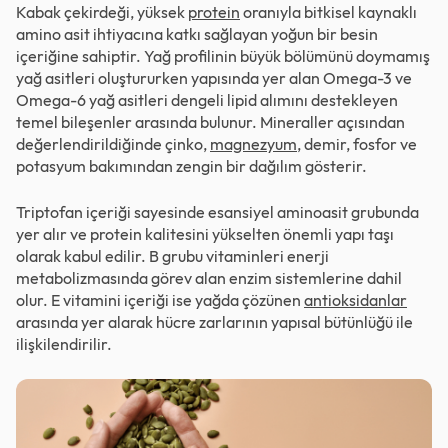
Kabak çekirdeği, yüksek
protein
oranıyla bitkisel kaynaklı
amino asit ihtiyacına katkı sağlayan yoğun bir besin
içeriğine sahiptir. Yağ profilinin büyük bölümünü doymamış
yağ asitleri oluştururken yapısında yer alan Omega-3 ve
Omega-6 yağ asitleri dengeli lipid alımını destekleyen
temel bileşenler arasında bulunur. Mineraller açısından
değerlendirildiğinde çinko,
magnezyum
, demir, fosfor ve
potasyum bakımından zengin bir dağılım gösterir.
Triptofan içeriği sayesinde esansiyel aminoasit grubunda
yer alır ve protein kalitesini yükselten önemli yapı taşı
olarak kabul edilir. B grubu vitaminleri enerji
metabolizmasında görev alan enzim sistemlerine dahil
olur. E vitamini içeriği ise yağda çözünen
antioksidanlar
arasında yer alarak hücre zarlarının yapısal bütünlüğü ile
ilişkilendirilir.