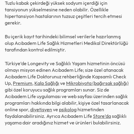
Tuzlu kabak çekirdeği yüksek sodyum içerdiği için
tansiyonun yükselmesine neden olabilir. Özellikle
hipertansiyon hastalarının tuzsuz çeşitleri tercih etmesi
gerekir.
Bu içerik kayıt tarihindeki bilimsel verilerle hazırlanmış
olup Acıbadem Life Sağlık Hizmetleri Medikal Direktörlüğü
tarafından kontrol edilmiştir.
Türkiye’de Longevity ve Sağlıklı Yaşam hizmetinin öncüsü
olmayı misyon edinen Acıbadem Life; size özel atanacak
Acıbadem Life Doktorunuz rehberliğinde Kapsamlı Check
Up,
Premium
,
Kalp Sağlığı
ve
Mikrobiyota (bağırsak sağlığı)
gibi özel koruyucu sağlık programları sunar. Siz de
Acıbadem Life uygulaması ve web sayfası üzerinden sağlık
programları hakkında bilgi alabilir, kişiye özel tasarlanacak
online spor,
diyetisyen
ve
psikolog
hizmetinden
faydalanabilirsiniz. Ayrıca Acıbadem Life
Store’da
sağlıklı
yaşama dair aradığınız hizmet ve ürünleri bulabilirsiniz.