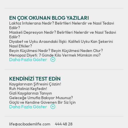
EN ÇOK OKUNAN BLOG YAZILARI
Laktoz İntoleransı Nedir? Belirtileri Nelerdir ve Nasıl Tedavi
Edilir?
Maskeli Depresyon Nedir? Belirtileri Nelerdir ve Nasıl Tedavi
Edilir?
Diyabet ve Uyku Arasındaki İlişki: Kaliteli Uyku Kan Şekerini
Nasıl Etkiler?
Beyin Küçülmesi Nedir? Beyin Küçülmesi Neden Olur?
Menopoz Diyeti: 7 Günde Kilo Vermek Mümkün mü?
Daha Fazla Göster
KENDİNİZİ TEST EDİN
Kaygılarınızın Şifresini Çözün!
Ruh Halinizi Keşfedin!
Gizli Kaygılarınızı Tanıyın
Geleceğe Umutla Bakıyor Musunuz?
Güçlü ve Kendine Güvenen Bir Siz İçin
Daha Fazla Göster
life@acibademlife.com
444 48 28