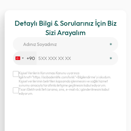
Detaylı Bilgi & Sorularınız İçin Biz
Sizi Arayalım
+90
Turkey
+90
Kişisel Verilerin Korunması Kanunu uyarınca
ilgili href="https://acibademlife.com/kvkk">Bilgilendirme’yi okudum.
Kişisel verilerimin belirtilen kapsamda işlenmesini ve sağlık hizmet
sunumu amacıyla tarafımla iletişime geçilmesini kabul ediyorum.
Ticari Elektronik İleti (arama, sms, e-mail vb.) gönderilmesini kabul
ediyorum.