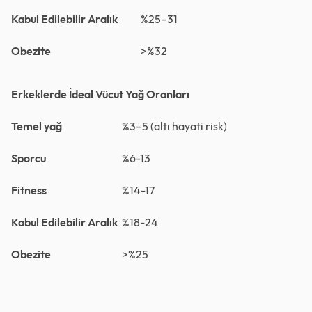
Kabul Edilebilir Aralık
%25–31
Obezite
>%32
Erkeklerde İdeal Vücut Yağ Oranları
Temel yağ
%3–5 (altı hayati risk)
Sporcu
%6-13
Fitness
%14-17
Kabul Edilebilir Aralık
%18-24
Obezite
>%25