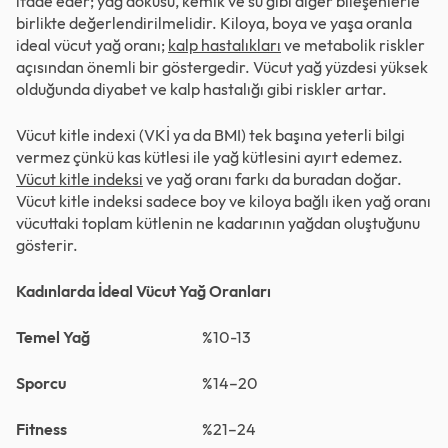
ifade eder; yağ dokusu, kemik ve su gibi diğer bileşenlerle
birlikte değerlendirilmelidir. Kiloya, boya ve yaşa oranla
ideal vücut yağ oranı;
kalp hastalıkları
ve metabolik riskler
açısından önemli bir göstergedir. Vücut yağ yüzdesi yüksek
olduğunda diyabet ve kalp hastalığı gibi riskler artar.
Vücut kitle indexi (VKİ ya da BMI) tek başına yeterli bilgi
vermez çünkü kas kütlesi ile yağ kütlesini ayırt edemez.
Vücut kitle indeksi
ve yağ oranı farkı da buradan doğar.
Vücut kitle indeksi sadece boy ve kiloya bağlı iken yağ oranı
vücuttaki toplam kütlenin ne kadarının yağdan oluştuğunu
gösterir.
Kadınlarda İdeal Vücut Yağ Oranları
Temel Yağ
%10-13
Sporcu
%14–20
Fitness
%21–24