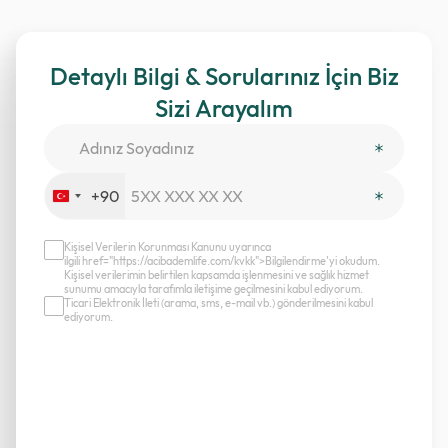
Detaylı Bilgi & Sorularınız İçin Biz
Sizi Arayalım
+90
Turkey
+90
Kişisel Verilerin Korunması Kanunu uyarınca
ilgili href="https://acibademlife.com/kvkk">Bilgilendirme’yi okudum.
Kişisel verilerimin belirtilen kapsamda işlenmesini ve sağlık hizmet
sunumu amacıyla tarafımla iletişime geçilmesini kabul ediyorum.
Ticari Elektronik İleti (arama, sms, e-mail vb.) gönderilmesini kabul
ediyorum.