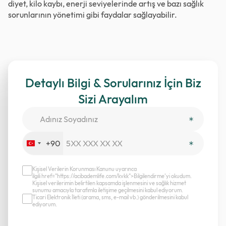
diyet, kilo kaybı, enerji seviyelerinde artış ve bazı sağlık
sorunlarının yönetimi gibi faydalar sağlayabilir.
Detaylı Bilgi & Sorularınız İçin Biz
Sizi Arayalım
+90
Turkey
+90
Kişisel Verilerin Korunması Kanunu uyarınca
ilgili href="https://acibademlife.com/kvkk">Bilgilendirme’yi okudum.
Kişisel verilerimin belirtilen kapsamda işlenmesini ve sağlık hizmet
sunumu amacıyla tarafımla iletişime geçilmesini kabul ediyorum.
Ticari Elektronik İleti (arama, sms, e-mail vb.) gönderilmesini kabul
ediyorum.