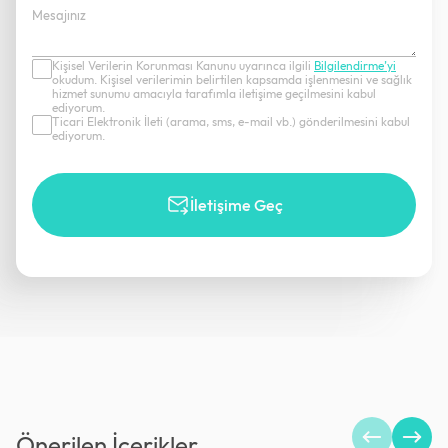
Kişisel Verilerin Korunması Kanunu uyarınca ilgili
Bilgilendirme’yi
okudum. Kişisel verilerimin belirtilen kapsamda işlenmesini ve sağlık
hizmet sunumu amacıyla tarafımla iletişime geçilmesini kabul
ediyorum.
Ticari Elektronik İleti (arama, sms, e-mail vb.) gönderilmesini kabul
ediyorum.
İletişime Geç
Önerilen İçerikler