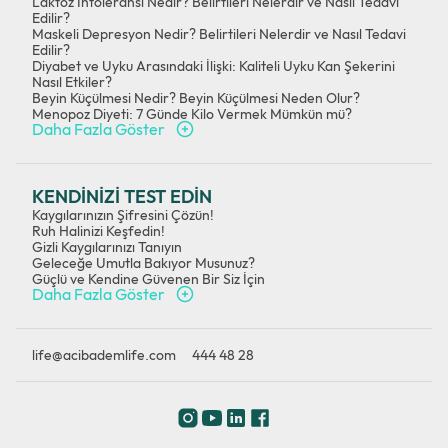
Laktoz İntoleransı Nedir? Belirtileri Nelerdir ve Nasıl Tedavi
Edilir?
Maskeli Depresyon Nedir? Belirtileri Nelerdir ve Nasıl Tedavi
Edilir?
Diyabet ve Uyku Arasındaki İlişki: Kaliteli Uyku Kan Şekerini
Nasıl Etkiler?
Beyin Küçülmesi Nedir? Beyin Küçülmesi Neden Olur?
Menopoz Diyeti: 7 Günde Kilo Vermek Mümkün mü?
Daha Fazla Göster
KENDİNİZİ TEST EDİN
Kaygılarınızın Şifresini Çözün!
Ruh Halinizi Keşfedin!
Gizli Kaygılarınızı Tanıyın
Geleceğe Umutla Bakıyor Musunuz?
Güçlü ve Kendine Güvenen Bir Siz İçin
Daha Fazla Göster
life@acibademlife.com
444 48 28