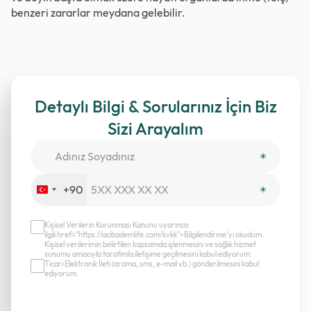
benzeri zararlar meydana gelebilir.
Detaylı Bilgi & Sorularınız İçin Biz
Sizi Arayalım
+90
Turkey
+90
Kişisel Verilerin Korunması Kanunu uyarınca
ilgili href="https://acibademlife.com/kvkk">Bilgilendirme’yi okudum.
Kişisel verilerimin belirtilen kapsamda işlenmesini ve sağlık hizmet
sunumu amacıyla tarafımla iletişime geçilmesini kabul ediyorum.
Ticari Elektronik İleti (arama, sms, e-mail vb.) gönderilmesini kabul
ediyorum.