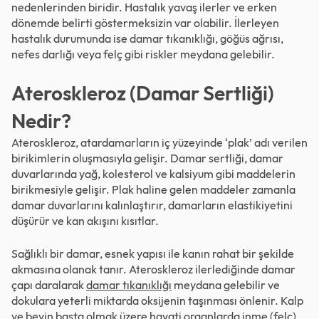
nedenlerinden biridir. Hastalık yavaş ilerler ve erken
dönemde belirti göstermeksizin var olabilir. İlerleyen
hastalık durumunda ise damar tıkanıklığı, göğüs ağrısı,
nefes darlığı veya felç gibi riskler meydana gelebilir.
Ateroskleroz (Damar Sertliği)
Nedir?
Ateroskleroz, atardamarların iç yüzeyinde ‘plak’ adı verilen
birikimlerin oluşmasıyla gelişir. Damar sertliği, damar
duvarlarında yağ, kolesterol ve kalsiyum gibi maddelerin
birikmesiyle gelişir. Plak haline gelen maddeler zamanla
damar duvarlarını kalınlaştırır, damarların elastikiyetini
düşürür ve kan akışını kısıtlar.
Sağlıklı bir damar, esnek yapısı ile kanın rahat bir şekilde
akmasına olanak tanır. Ateroskleroz ilerlediğinde damar
çapı daralarak
damar tıkanıklığı
meydana gelebilir ve
dokulara yeterli miktarda oksijenin taşınması önlenir. Kalp
ve beyin başta olmak üzere hayati organlarda inme (felç)