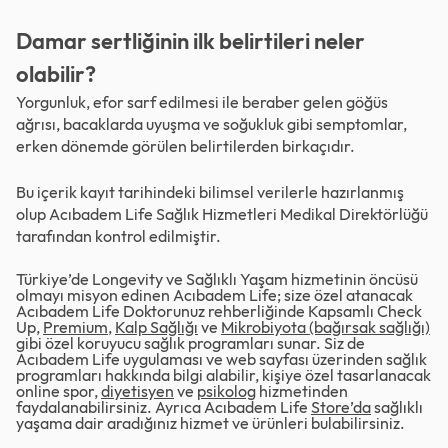
Damar sertliğinin ilk belirtileri neler
olabilir?
Yorgunluk, efor sarf edilmesi ile beraber gelen göğüs
ağrısı, bacaklarda uyuşma ve soğukluk gibi semptomlar,
erken dönemde görülen belirtilerden birkaçıdır.
Bu içerik kayıt tarihindeki bilimsel verilerle hazırlanmış
olup Acıbadem Life Sağlık Hizmetleri Medikal Direktörlüğü
tarafından kontrol edilmiştir.
Türkiye’de Longevity ve Sağlıklı Yaşam hizmetinin öncüsü
olmayı misyon edinen Acıbadem Life; size özel atanacak
Acıbadem Life Doktorunuz rehberliğinde Kapsamlı Check
Up,
Premium
,
Kalp Sağlığı
ve
Mikrobiyota (bağırsak sağlığı)
gibi özel koruyucu sağlık programları sunar. Siz de
Acıbadem Life uygulaması ve web sayfası üzerinden sağlık
programları hakkında bilgi alabilir, kişiye özel tasarlanacak
online spor,
diyetisyen
ve
psikolog
hizmetinden
faydalanabilirsiniz. Ayrıca Acıbadem Life
Store’da
sağlıklı
yaşama dair aradığınız hizmet ve ürünleri bulabilirsiniz.