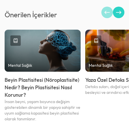
Önerilen İçerikler
Mental Sağlık
Mental Sağlık
Beyin Plastisitesi (Nöroplastisite)
Yaza Özel Detoks Su
Nedir? Beyin Plastisitesi Nasıl
Detoks suları, doğal içer
besleyici ve arındırıcı etk
Korunur?
İnsan beyni, yaşam boyunca değişim
gösterebilen dinamik bir yapıya sahiptir ve
uyum sağlama kapasitesi beyin plastisitesi
olarak tanımlanır.