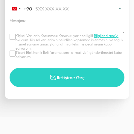
+90
Turkey
+90
Kişisel Verilerin Korunması Kanunu uyarınca ilgili
Bilgilendirme’yi
okudum. Kişisel verilerimin belirtilen kapsamda işlenmesini ve sağlık
hizmet sunumu amacıyla tarafımla iletişime geçilmesini kabul
ediyorum.
Ticari Elektronik İleti (arama, sms, e-mail vb.) gönderilmesini kabul
ediyorum.
İletişime Geç