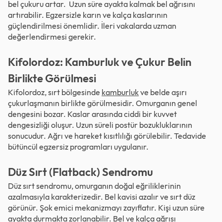
bel çukuru artar. Uzun süre ayakta kalmak bel ağrısını
artırabilir. Egzersizle karın ve kalça kaslarının
güçlendirilmesi önemlidir. İleri vakalarda uzman
değerlendirmesi gerekir.
Kifolordoz: Kamburluk ve Çukur Belin
Birlikte Görülmesi
Kifolordoz, sırt bölgesinde
kamburluk
ve belde aşırı
çukurlaşmanın birlikte görülmesidir. Omurganın genel
dengesini bozar. Kaslar arasında ciddi bir kuvvet
dengesizliği oluşur. Uzun süreli postür bozukluklarının
sonucudur. Ağrı ve hareket kısıtlılığı görülebilir. Tedavide
bütüncül egzersiz programları uygulanır.
Düz Sırt (Flatback) Sendromu
Düz sırt sendromu, omurganın doğal eğriliklerinin
azalmasıyla karakterizedir. Bel kavisi azalır ve sırt düz
görünür. Şok emici mekanizmayı zayıflatır. Kişi uzun süre
ayakta durmakta zorlanabilir. Bel ve kalça ağrısı