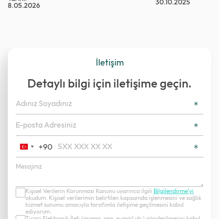
30.10.2025
8.05.2026
İletişim
Detaylı bilgi için iletişime geçin.
+90
Turkey
+90
Kişisel Verilerin Korunması Kanunu uyarınca ilgili
Bilgilendirme’yi
okudum. Kişisel verilerimin belirtilen kapsamda işlenmesini ve sağlık
hizmet sunumu amacıyla tarafımla iletişime geçilmesini kabul
ediyorum.
Ticari Elektronik İleti (arama, sms, e-mail vb.) gönderilmesini kabul