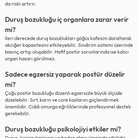
da riski artırır.
Duruş bozukluğu iç organlara zarar verir
mi?
İleri derecede duruş bozuklukları göğüs kafesini daraltarak
akciğer kapasitesini etkileyebilir. Sindirim sistemi üzerinde
basınç artışı oluşabilir. Hafif postür sorunlarında ise kalıcı
organ hasarı görülmez.
Sadece egzersiz yaparak postür düzelir
mi?
Çoğu postür bozukluğu düzenli egzersizle büyük ölçüde
düzelebilir. Sırt, karın ve core kaslarını güçlendirmek
önemlidir. Ciddi omurga eğriliklerinde profesyonel destek
gerekebilir.
Duruş bozukluğu psikolojiyi etkiler mi?
Duruş, kişinin özgüveni ve beden algısı üzerinde etkilidir.