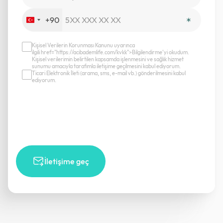
+90
Turkey
+90
Kişisel Verilerin Korunması Kanunu uyarınca
ilgili href="https://acibademlife.com/kvkk">Bilgilendirme’yi okudum.
Kişisel verilerimin belirtilen kapsamda işlenmesini ve sağlık hizmet
sunumu amacıyla tarafımla iletişime geçilmesini kabul ediyorum.
Ticari Elektronik İleti (arama, sms, e-mail vb.) gönderilmesini kabul
ediyorum.
İletişime geç