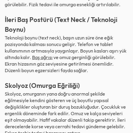
görülebilir. Fizik tedavi ile omurga esnekliği artırılabilir.
İleri Baş Postürü (Text Neck / Teknoloji
Boynu)
Teknoloji boynu (text neck), başın uzun süre öne eğik
pozisyonda kalması sonucu gelişir. Telefon ve tablet
kullanımının artmasıyla yaygınlaşır. Boyun kasları aşırı yük
altında kalır.
Baş ağrısı
ve omuz gerginliği görülebilir.
Ekran hizasının göz seviyesine getirilmesi önemlidir.
Düzenli boyun egzersizleri fayda sağlar.
Skolyoz (Omurga Eğriliği)
Skolyoz, omurganın yana doğru anormal şekilde
eğilmesiyle kendini gösteren ve üç boyutlu yapısal
değişiklikler oluşturan bir duruş bozukluğudur. Çocukluk ve
ergenlik döneminde fark edilir. Omuz ve kalça seviyeleri
eşit olmayabilir. Hafif vakalar düzenli takip gerektirir. İleri
derecelerde korse veya cerrahi tedavi gündeme gelebilir.
Erken teşhis tedavi başarısını artırır.