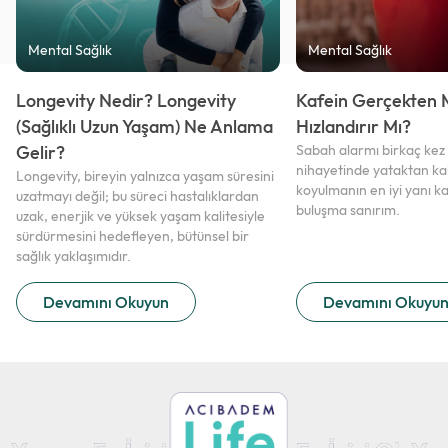
Mental Sağlık
Mental Sağlık
Longevity Nedir? Longevity
Kafein Gerçekten 
(Sağlıklı Uzun Yaşam) Ne Anlama
Hızlandırır Mı?
Gelir?
Sabah alarmı birkaç kez
nihayetinde yataktan kal
Longevity, bireyin yalnızca yaşam süresini
koyulmanın en iyi yanı k
uzatmayı değil; bu süreci hastalıklardan
buluşma sanırım.
uzak, enerjik ve yüksek yaşam kalitesiyle
sürdürmesini hedefleyen, bütünsel bir
sağlık yaklaşımıdır.
Devamını Okuyun
Devamını Okuyu