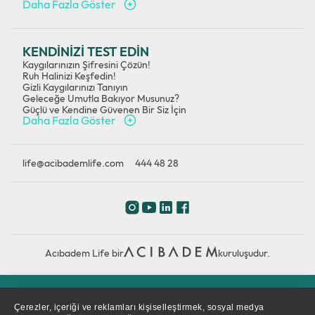
Daha Fazla Göster
KENDİNİZİ TEST EDİN
Kaygılarınızın Şifresini Çözün!
Ruh Halinizi Keşfedin!
Gizli Kaygılarınızı Tanıyın
Geleceğe Umutla Bakıyor Musunuz?
Güçlü ve Kendine Güvenen Bir Siz İçin
Daha Fazla Göster
life@acibademlife.com
444 48 28
Acıbadem Life bir
kuruluşudur.
Çerez Politikası
Gizlilik Politikası
KVKK
Çerezler, içeriği ve reklamları kişiselleştirmek, sosyal medya