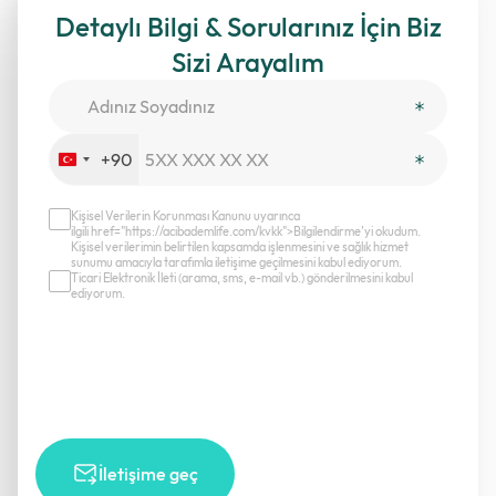
Detaylı Bilgi & Sorularınız İçin Biz
Sizi Arayalım
+90
Turkey
+90
Kişisel Verilerin Korunması Kanunu uyarınca
ilgili href="https://acibademlife.com/kvkk">Bilgilendirme’yi okudum.
Kişisel verilerimin belirtilen kapsamda işlenmesini ve sağlık hizmet
sunumu amacıyla tarafımla iletişime geçilmesini kabul ediyorum.
Ticari Elektronik İleti (arama, sms, e-mail vb.) gönderilmesini kabul
ediyorum.
İletişime geç