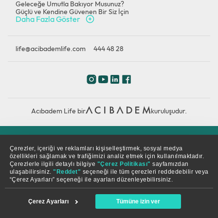
Geleceğe Umutla Bakıyor Musunuz?
Güçlü ve Kendine Güvenen Bir Siz İçin
Daha Fazla Göster
life@acibademlife.com
444 48 28
Acıbadem Life bir
kuruluşudur.
Çerez Politikası
Gizlilik Politikası
KVKK
Çerezler, içeriği ve reklamları kişiselleştirmek, sosyal medya
özellikleri sağlamak ve trafiğimizi analiz etmek için kullanılmaktadır.
Çerezlerle ilgili detaylı bilgiye
"Çerez Politikası"
sayfamızdan
© Copyright 2026. Tüm hakları saklıdır.
ulaşabilirsiniz.
"Reddet"
seçeneği ile tüm çerezleri reddedebilir veya
“Çerez Ayarları” seçeneği ile ayarları düzenleyebilirsiniz.
Çerez Ayarları
Tümüne izin ver
Anasayfa
Store
Üyelikler
Arama