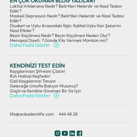
EN ÇOK OKUNAN BLOG YAZILARI
Laktoz İntoleransı Nedir? Belirtileri Nelerdir ve Nasıl Tedavi
Edilir?
Maskeli Depresyon Nedir? Belirtileri Nelerdir ve Nasıl Tedavi
Edilir?
Diyabet ve Uyku Arasındaki İlişki: Kaliteli Uyku Kan Şekerini
Nasıl Etkiler?
Beyin Küçülmesi Nedir? Beyin Küçülmesi Neden Olur?
Menopoz Diyeti: 7 Günde Kilo Vermek Mümkün mü?
Daha Fazla Göster
KENDİNİZİ TEST EDİN
Kaygılarınızın Şifresini Çözün!
Ruh Halinizi Keşfedin!
Gizli Kaygılarınızı Tanıyın
Geleceğe Umutla Bakıyor Musunuz?
Güçlü ve Kendine Güvenen Bir Siz İçin
Daha Fazla Göster
life@acibademlife.com
444 48 28