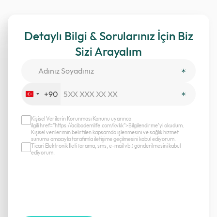
Detaylı Bilgi & Sorularınız İçin Biz
Sizi Arayalım
+90
Turkey
+90
Kişisel Verilerin Korunması Kanunu uyarınca
ilgili href="https://acibademlife.com/kvkk">Bilgilendirme’yi okudum.
Kişisel verilerimin belirtilen kapsamda işlenmesini ve sağlık hizmet
sunumu amacıyla tarafımla iletişime geçilmesini kabul ediyorum.
Ticari Elektronik İleti (arama, sms, e-mail vb.) gönderilmesini kabul
ediyorum.