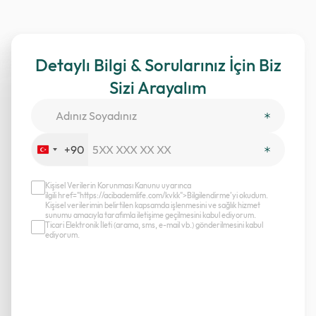
Detaylı Bilgi & Sorularınız İçin Biz
Sizi Arayalım
+90
Turkey
+90
Kişisel Verilerin Korunması Kanunu uyarınca
ilgili href="https://acibademlife.com/kvkk">Bilgilendirme’yi okudum.
Kişisel verilerimin belirtilen kapsamda işlenmesini ve sağlık hizmet
sunumu amacıyla tarafımla iletişime geçilmesini kabul ediyorum.
Ticari Elektronik İleti (arama, sms, e-mail vb.) gönderilmesini kabul
ediyorum.