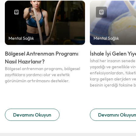
Mental Sağlık
Mental Sağlık
Bölgesel Antrenman Programı
İshale İyi Gelen Yi
Nasıl Hazırlanır?
İshal her insanın senede
yaşadığı ve genellikle vir
Bölgesel antrenman programı, bölgesel
enfeksiyonlardan, tüketi
zayıflıklara yardımcı olur ve estetik
karşı gelişen alerjiden ve
görünümün artırılmasını destekler.
besinin içerdiği toksine 
normale göre daha sulu v
durumudur.
Devamını Okuyun
Devamını Okuyu