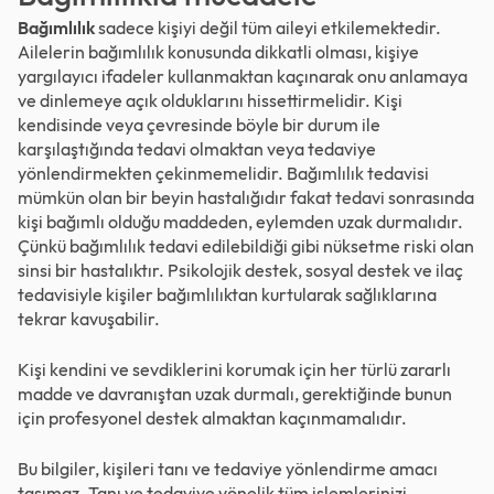
Bağımlılık
sadece kişiyi değil tüm aileyi etkilemektedir.
Ailelerin bağımlılık konusunda dikkatli olması, kişiye
yargılayıcı ifadeler kullanmaktan kaçınarak onu anlamaya
ve dinlemeye açık olduklarını hissettirmelidir. Kişi
kendisinde veya çevresinde böyle bir durum ile
karşılaştığında tedavi olmaktan veya tedaviye
yönlendirmekten çekinmemelidir. Bağımlılık tedavisi
mümkün olan bir beyin hastalığıdır fakat tedavi sonrasında
kişi bağımlı olduğu maddeden, eylemden uzak durmalıdır.
Çünkü bağımlılık tedavi edilebildiği gibi nüksetme riski olan
sinsi bir hastalıktır. Psikolojik destek, sosyal destek ve ilaç
tedavisiyle kişiler bağımlılıktan kurtularak sağlıklarına
tekrar kavuşabilir.
Kişi kendini ve sevdiklerini korumak için her türlü zararlı
madde ve davranıştan uzak durmalı, gerektiğinde bunun
için profesyonel destek almaktan kaçınmamalıdır.
Bu bilgiler, kişileri tanı ve tedaviye yönlendirme amacı
taşımaz. Tanı ve tedaviye yönelik tüm işlemlerinizi