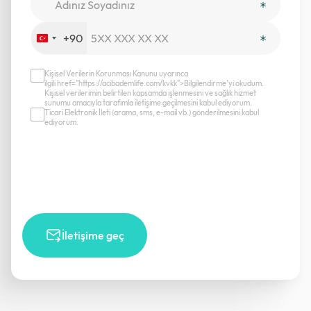
+90
Turkey
+90
Kişisel Verilerin Korunması Kanunu uyarınca
ilgili href="https://acibademlife.com/kvkk">Bilgilendirme’yi okudum.
Kişisel verilerimin belirtilen kapsamda işlenmesini ve sağlık hizmet
sunumu amacıyla tarafımla iletişime geçilmesini kabul ediyorum.
Ticari Elektronik İleti (arama, sms, e-mail vb.) gönderilmesini kabul
ediyorum.
İletişime geç