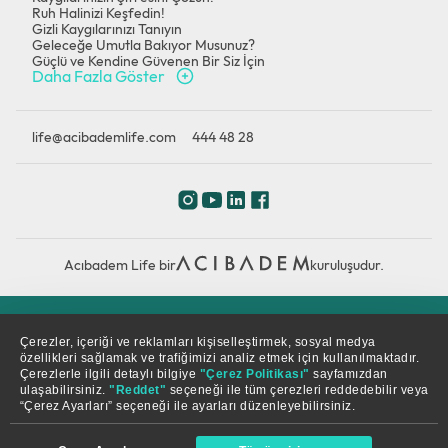
Ruh Halinizi Keşfedin!
Gizli Kaygılarınızı Tanıyın
Geleceğe Umutla Bakıyor Musunuz?
Güçlü ve Kendine Güvenen Bir Siz İçin
Daha Fazla Göster
life@acibademlife.com
444 48 28
Acıbadem Life bir
kuruluşudur.
Çerez Politikası
Gizlilik Politikası
KVKK
Çerezler, içeriği ve reklamları kişiselleştirmek, sosyal medya
özellikleri sağlamak ve trafiğimizi analiz etmek için kullanılmaktadır.
Çerezlerle ilgili detaylı bilgiye
"Çerez Politikası"
sayfamızdan
© Copyright 2026. Tüm hakları saklıdır.
ulaşabilirsiniz.
"Reddet"
seçeneği ile tüm çerezleri reddedebilir veya
“Çerez Ayarları” seçeneği ile ayarları düzenleyebilirsiniz.