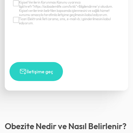
Kişisel Verilerin Korunması Kanunu uyarınca
ilgili href="https://acibademlife.com/kvkk">Bilgilendirme’yi okudum.
Kişisel verilerimin belirtilen kapsamda işlenmesini ve sağlık hizmet
sunumu amacıyla tarafımla iletişime geçilmesini kabul ediyorum.
Ticari Elektronik İleti (arama, sms, e-mail vb.) gönderilmesini kabul
ediyorum.
İletişime geç
Obezite Nedir ve Nasıl Belirlenir?