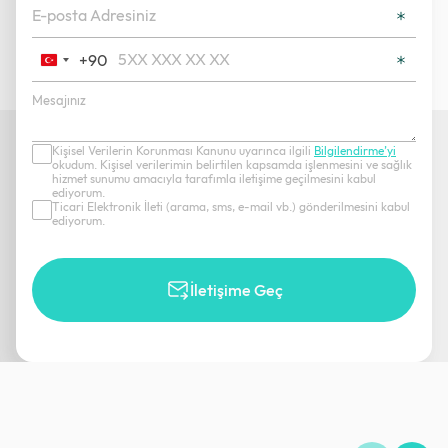
+90
Turkey
+90
Kişisel Verilerin Korunması Kanunu uyarınca ilgili
Bilgilendirme’yi
okudum. Kişisel verilerimin belirtilen kapsamda işlenmesini ve sağlık
hizmet sunumu amacıyla tarafımla iletişime geçilmesini kabul
ediyorum.
Ticari Elektronik İleti (arama, sms, e-mail vb.) gönderilmesini kabul
ediyorum.
İletişime Geç