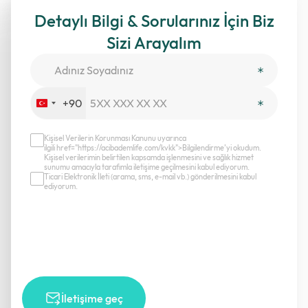
Detaylı Bilgi & Sorularınız İçin Biz
Sizi Arayalım
+90
Turkey
+90
Kişisel Verilerin Korunması Kanunu uyarınca
ilgili href="https://acibademlife.com/kvkk">Bilgilendirme’yi okudum.
Kişisel verilerimin belirtilen kapsamda işlenmesini ve sağlık hizmet
sunumu amacıyla tarafımla iletişime geçilmesini kabul ediyorum.
Ticari Elektronik İleti (arama, sms, e-mail vb.) gönderilmesini kabul
ediyorum.
İletişime geç