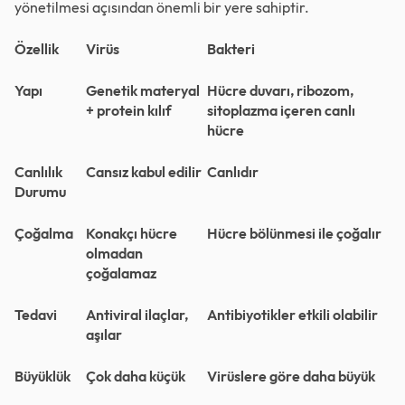
yönetilmesi açısından önemli bir yere sahiptir.
Özellik
Virüs
Bakteri
Yapı
Genetik materyal
Hücre duvarı, ribozom,
+ protein kılıf
sitoplazma içeren canlı
hücre
Canlılık
Cansız kabul edilir
Canlıdır
Durumu
Çoğalma
Konakçı hücre
Hücre bölünmesi ile çoğalır
olmadan
çoğalamaz
Tedavi
Antiviral ilaçlar,
Antibiyotikler etkili olabilir
aşılar
Büyüklük
Çok daha küçük
Virüslere göre daha büyük