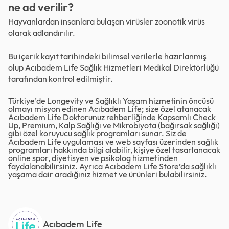
ne ad verilir?
Hayvanlardan insanlara bulaşan virüsler zoonotik virüs
olarak adlandırılır.
Bu içerik kayıt tarihindeki bilimsel verilerle hazırlanmış
olup Acıbadem Life Sağlık Hizmetleri Medikal Direktörlüğü
tarafından kontrol edilmiştir.
Türkiye’de Longevity ve Sağlıklı Yaşam hizmetinin öncüsü
olmayı misyon edinen Acıbadem Life; size özel atanacak
Acıbadem Life Doktorunuz rehberliğinde Kapsamlı Check
Up,
Premium
,
Kalp Sağlığı
ve
Mikrobiyota (bağırsak sağlığı)
gibi özel koruyucu sağlık programları sunar. Siz de
Acıbadem Life uygulaması ve web sayfası üzerinden sağlık
programları hakkında bilgi alabilir, kişiye özel tasarlanacak
online spor,
diyetisyen
ve
psikolog
hizmetinden
faydalanabilirsiniz. Ayrıca Acıbadem Life
Store’da
sağlıklı
yaşama dair aradığınız hizmet ve ürünleri bulabilirsiniz.
Acıbadem Life