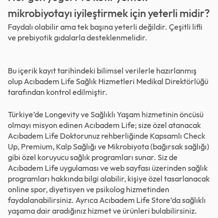
mikrobiyotayı iyileştirmek için yeterli midir?
Faydalı olabilir ama tek başına yeterli değildir. Çeşitli lifli
ve prebiyotik gıdalarla desteklenmelidir.
Bu içerik kayıt tarihindeki bilimsel verilerle hazırlanmış
olup Acıbadem Life Sağlık Hizmetleri Medikal Direktörlüğü
tarafından kontrol edilmiştir.
Türkiye’de Longevity ve Sağlıklı Yaşam hizmetinin öncüsü
olmayı misyon edinen Acıbadem Life; size özel atanacak
Acıbadem Life Doktorunuz rehberliğinde Kapsamlı Check
Up,
Premium
,
Kalp Sağlığı
ve
Mikrobiyota (bağırsak sağlığı)
gibi özel koruyucu sağlık programları sunar. Siz de
Acıbadem Life uygulaması ve web sayfası üzerinden sağlık
programları hakkında bilgi alabilir, kişiye özel tasarlanacak
online spor,
diyetisyen
ve
psikolog
hizmetinden
faydalanabilirsiniz. Ayrıca Acıbadem Life
Store’da
sağlıklı
yaşama dair aradığınız hizmet ve ürünleri bulabilirsiniz.