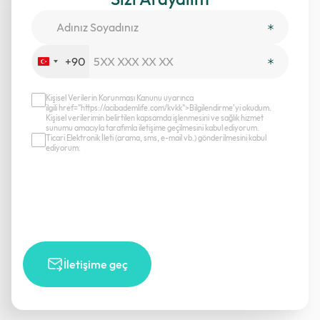
+90
Turkey
+90
Kişisel Verilerin Korunması Kanunu uyarınca
ilgili href="https://acibademlife.com/kvkk">Bilgilendirme’yi okudum.
Kişisel verilerimin belirtilen kapsamda işlenmesini ve sağlık hizmet
sunumu amacıyla tarafımla iletişime geçilmesini kabul ediyorum.
Ticari Elektronik İleti (arama, sms, e-mail vb.) gönderilmesini kabul
ediyorum.
İletişime geç