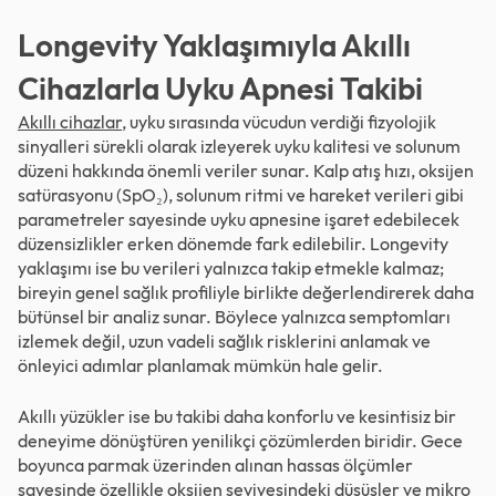
Longevity Yaklaşımıyla Akıllı
Cihazlarla Uyku Apnesi Takibi
Akıllı cihazlar
, uyku sırasında vücudun verdiği fizyolojik
sinyalleri sürekli olarak izleyerek uyku kalitesi ve solunum
düzeni hakkında önemli veriler sunar. Kalp atış hızı, oksijen
satürasyonu (SpO₂), solunum ritmi ve hareket verileri gibi
parametreler sayesinde uyku apnesine işaret edebilecek
düzensizlikler erken dönemde fark edilebilir. Longevity
yaklaşımı ise bu verileri yalnızca takip etmekle kalmaz;
bireyin genel sağlık profiliyle birlikte değerlendirerek daha
bütünsel bir analiz sunar. Böylece yalnızca semptomları
izlemek değil, uzun vadeli sağlık risklerini anlamak ve
önleyici adımlar planlamak mümkün hale gelir.
Akıllı yüzükler ise bu takibi daha konforlu ve kesintisiz bir
deneyime dönüştüren yenilikçi çözümlerden biridir. Gece
boyunca parmak üzerinden alınan hassas ölçümler
sayesinde özellikle oksijen seviyesindeki düşüşler ve mikro