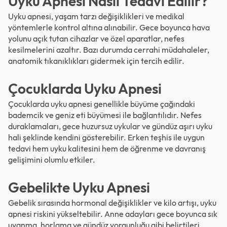
Uyku Apnesi Nasıl Tedavi Edilir?
Uyku apnesi, yaşam tarzı değişiklikleri ve medikal
yöntemlerle kontrol altına alınabilir. Gece boyunca hava
yolunu açık tutan cihazlar ve özel aparatlar, nefes
kesilmelerini azaltır. Bazı durumda cerrahi müdahaleler,
anatomik tıkanıklıkları gidermek için tercih edilir.
Çocuklarda Uyku Apnesi
Çocuklarda uyku apnesi genellikle büyüme çağındaki
bademcik ve geniz
eti
büyümesi ile bağlantılıdır. Nefes
duraklamaları, gece huzursuz uykular ve gündüz aşırı uyku
hali şeklinde kendini gösterebilir. Erken teşhis ile uygun
tedavi hem uyku kalitesini hem de öğrenme ve davranış
gelişimini olumlu etkiler.
Gebelikte Uyku Apnesi
Gebelik sırasında hormonal değişiklikler ve kilo artışı, uyku
apnesi riskini yükseltebilir. Anne adayları gece boyunca sık
uyanma, horlama ve gündüz yorgunluğu gibi belirtileri