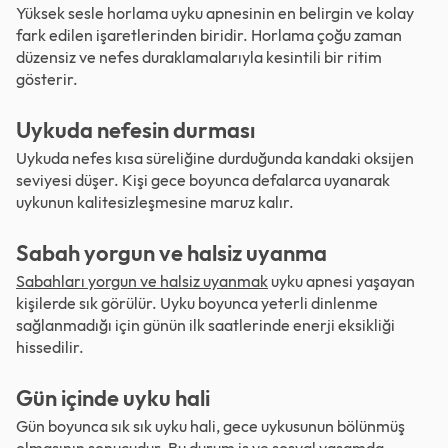
Yüksek sesle horlama uyku apnesinin en belirgin ve kolay
fark edilen işaretlerinden biridir. Horlama çoğu zaman
düzensiz ve nefes duraklamalarıyla kesintili bir ritim
gösterir.
Uykuda nefesin durması
Uykuda nefes kısa süreliğine durduğunda kandaki oksijen
seviyesi düşer. Kişi gece boyunca defalarca uyanarak
uykunun kalitesizleşmesine maruz kalır.
Sabah yorgun ve halsiz uyanma
Sabahları yorgun ve halsiz uyanmak
uyku apnesi yaşayan
kişilerde sık görülür. Uyku boyunca yeterli dinlenme
sağlanmadığı için günün ilk saatlerinde enerji eksikliği
hissedilir.
Gün içinde uyku hali
Gün boyunca sık sık uyku hali, gece uykusunun bölünmüş
olmasının sonucudur. Bu durum iş ve sosyal yaşamda