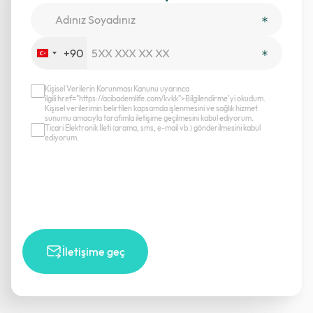
+90
Turkey
+90
Kişisel Verilerin Korunması Kanunu uyarınca
ilgili href="https://acibademlife.com/kvkk">Bilgilendirme’yi okudum.
Kişisel verilerimin belirtilen kapsamda işlenmesini ve sağlık hizmet
sunumu amacıyla tarafımla iletişime geçilmesini kabul ediyorum.
Ticari Elektronik İleti (arama, sms, e-mail vb.) gönderilmesini kabul
ediyorum.
İletişime geç