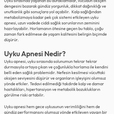
Uyku sırasında yaşanan bu duraklamalar, vücudun oksijen
dengesini bozarak gündüz yorgunluk, dikkat dağınıklığı ve
unutkanlık gibi sonuçlara yol açabilir. Kalp sağlığından
metabolizmaya kadar pek çok sistemi etkileyen uyku
apnesi, uzun vadede ciddi sağlık sorunlarının zeminini
hazırlayabilir. Horlamanın ötesine geçen bu tablo, çoğu
zaman fark edilmese de yaşam kalitesini belirgin biçimde
düşürür.
Uyku Apnesi Nedir?
Uyku apnesi, uyku sırasında solunumun tekrar tekrar
durmasıyla ortaya çıkan ve çoğunlukla horlama ile kendini
belli eden sağlık problemidir. Nefesin kesilmesi vücuttaki
oksijen seviyesini düşürür ve organların işleyişini olumsuz
yönde etkiler. Tedavi edilmediği takdirde kalp ve damar
hastalıkları, hipertansiyon ve metabolik bozuklukların
görülme riski artabilir.
Uyku apnesi hem gece uykusunun verimliliğini hem de
gündüz performansını olumsuz yönde etkileyen yaygın bir