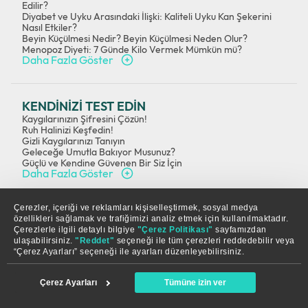
Edilir?
Diyabet ve Uyku Arasındaki İlişki: Kaliteli Uyku Kan Şekerini
Nasıl Etkiler?
Beyin Küçülmesi Nedir? Beyin Küçülmesi Neden Olur?
Menopoz Diyeti: 7 Günde Kilo Vermek Mümkün mü?
Daha Fazla Göster
KENDİNİZİ TEST EDİN
Kaygılarınızın Şifresini Çözün!
Ruh Halinizi Keşfedin!
Gizli Kaygılarınızı Tanıyın
Geleceğe Umutla Bakıyor Musunuz?
Güçlü ve Kendine Güvenen Bir Siz İçin
Daha Fazla Göster
Çerezler, içeriği ve reklamları kişiselleştirmek, sosyal medya
life@acibademlife.com
444 48 28
özellikleri sağlamak ve trafiğimizi analiz etmek için kullanılmaktadır.
Çerezlerle ilgili detaylı bilgiye
"Çerez Politikası"
sayfamızdan
ulaşabilirsiniz.
"Reddet"
seçeneği ile tüm çerezleri reddedebilir veya
“Çerez Ayarları” seçeneği ile ayarları düzenleyebilirsiniz.
Çerez Ayarları
Tümüne izin ver
Anasayfa
Store
Üyelikler
Arama
Acıbadem Life bir
kuruluşudur.