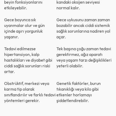
beyin fonksiyonlarını
kandaki oksijen seviyesi
etkileyebilir.
normal kalır.
Gece boyunca sık
Gece uykusunu zaman zaman
uyanmalar olur ve gün
bozabilir ancak ciddi sistemik
içinde aşırı yorgunluk
sağlık sorunlarına nadiren yol
yaşanır.
açar.
Tedavi edilmezse
Tek başına çoğu zaman tedavi
hipertansiyon, kalp
gerektirmez, ağız aparatı
hastalıkları ve diyabet gibi
veya yaşam tarzı değişiklikleri
ciddi sağlık sorunları riski
yeterli olabilir.
artar.
Obstrüktif, merkezi veya
Genetik faktörler, burun
karma tip olarak
tıkanıklığı veya kilo gibi
sınıflandırılır ve farklı tedavi
etkenler horlamayı
yöntemleri gerekir.
şiddetlendirebilir.