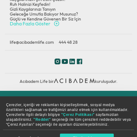
Ruh Halinizi Keşfedin!
Gizli Kaygılarınızı Tanıyın
Geleceğe Umutla Bakıyor Musunuz?
Güçlü ve Kendine Güvenen Bir Siz İçin
Daha Fazla Göster
life@acibademlife.com
444 48 28
Acıbadem Life bir
kuruluşudur.
Çerez Politikası
Gizlilik Politikası
KVKK
Çerezler, içeriği ve reklamları kişiselleştirmek, sosyal medya
özellikleri sağlamak ve trafiğimizi analiz etmek için kullanılmaktadır.
Çerezlerle ilgili detaylı bilgiye
"Çerez Politikası"
sayfamızdan
© Copyright 2026. Tüm hakları saklıdır.
ulaşabilirsiniz.
"Reddet"
seçeneği ile tüm çerezleri reddedebilir veya
“Çerez Ayarları” seçeneği ile ayarları düzenleyebilirsiniz.