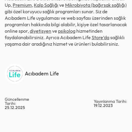
Up,
Premium
,
Kalp Sağlığı
ve
Mikrobiyota (bağırsak sağlığı)
gibi özel koruyucu sağlık programları sunar. Siz de
Acıbadem Life uygulaması ve web sayfası üzerinden sağlık
programları hakkında bilgi alabilir, kişiye özel tasarlanacak
online spor,
diyetisyen
ve
psikolog
hizmetinden
faydalanabilirsiniz. Ayrıca Acıbadem Life
Store’da
sağlıklı
yaşama dair aradığınız hizmet ve ürünleri bulabilirsiniz.
Acıbadem Life
Güncellenme
Yayınlanma Tarihi:
Tarihi:
19.12.2023
25.12.2025