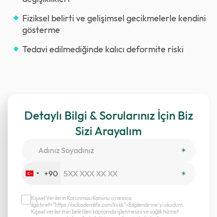
Fiziksel belirti ve gelişimsel gecikmelerle kendini
gösterme
Tedavi edilmediğinde kalıcı deformite riski
Detaylı Bilgi & Sorularınız İçin Biz
Sizi Arayalım
+90
Turkey
+90
Kişisel Verilerin Korunması Kanunu uyarınca
ilgili href="https://acibademlife.com/kvkk">Bilgilendirme’yi okudum.
Kişisel verilerimin belirtilen kapsamda işlenmesini ve sağlık hizmet