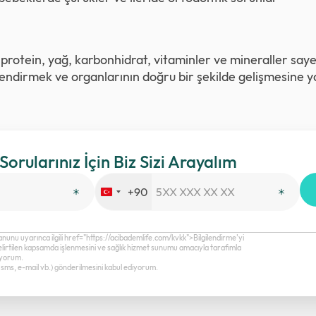
 protein, yağ, karbonhidrat, vitaminler ve mineraller say
çlendirmek ve organlarının doğru bir şekilde gelişmesine y
 Sorularınız İçin Biz Sizi Arayalım
+90
Turkey
+90
anunu uyarınca ilgili href="https://acibademlife.com/kvkk">Bilgilendirme’yi
elirtilen kapsamda işlenmesini ve sağlık hizmet sunumu amacıyla tarafımla
diyorum.
a, sms, e-mail vb.) gönderilmesini kabul ediyorum.