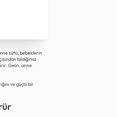
anne sütü, bebeklerin
çısından bildiğimiz
rir. Gelin, anne
ğını ve güçlü bir
rür