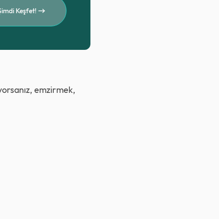
Şimdi Keşfet!
iyorsanız, emzirmek,