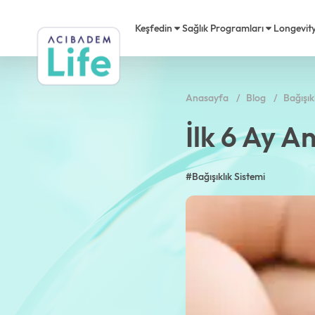
Keşfedin
Sağlık Programları
Longevit
Anasayfa
Blog
Bağışık
Longevity
Kalp Sağlığı
Acıbadem Life Nedir?
Akademi
Ödülle
Acıbad
İlk 6 Ay 
Premium
Diyetisyen
Danışma Kurulu
Acıbadem Life Hareket
Basınd
Video
Mikrobiyota
Psikolog
#Bağışıklık Sistemi
Kariyer
Testler
Sıkça 