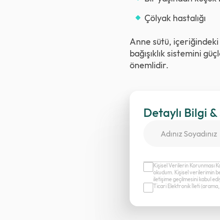
Çölyak hastalığı
Anne sütü, içeriğindeki
bağışıklık sistemini gü
önemlidir.
Detaylı Bilgi &
Kişisel Verilerin Korunması K
okudum. Kişisel verilerimin b
iletişime geçilmesini kabul e
Ticari Elektronik İleti (aram