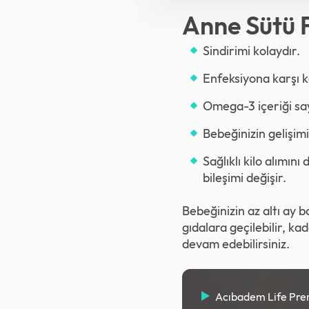
Anne Sütü F
Sindirimi kolaydır.
Enfeksiyona karşı ko
Omega-3 içeriği say
Bebeğinizin gelişimi
Sağlıklı kilo alımın
bileşimi değişir.
Bebeğinizin az altı ay 
gıdalara geçilebilir, ka
devam edebilirsiniz.
Acıbadem Life Pr