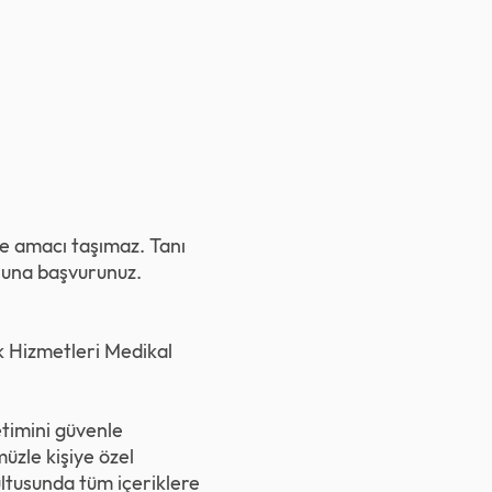
rme amacı taşımaz. Tanı
uşuna başvurunuz.
ık Hizmetleri Medikal
timini güvenle
üzle kişiye özel
ultusunda tüm içeriklere