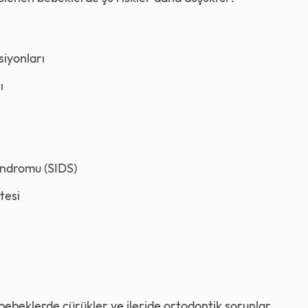
iyonları
ı
t
ndromu (SIDS)
tesi
bebeklerde çürükler ve ileride ortodontik sorunlar