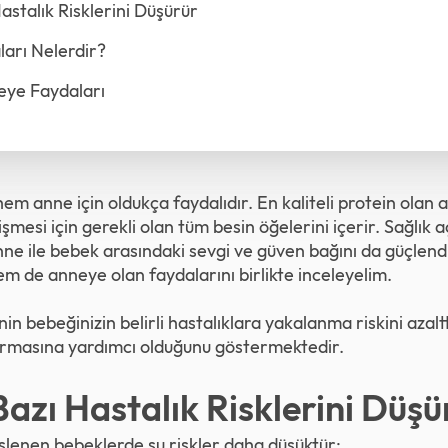
stalık Risklerini Düşürür
arı Nelerdir?
ye Faydaları
m anne için oldukça faydalıdır. En kaliteli protein olan 
işmesi için gerekli olan tüm besin öğelerini içerir. Sağlık a
anne ile bebek arasındaki sevgi ve güven bağını da güçlendi
 de anneye olan faydalarını birlikte inceleyelim.
 bebeğinizin belirli hastalıklara yakalanma riskini azalttı
turmasına yardımcı olduğunu göstermektedir.
azı Hastalık Risklerini Düşü
beslenen bebeklerde şu riskler daha düşüktür: