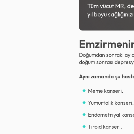
Tüm vücut MR, deta
yıl boyu sağlığınız
Emzirmenin
Doğumdan sonraki aylard
doğum sonrası depresyon
Aynı zamanda şu hastalı
Meme kanseri.
Yumurtalık kanseri.
Endometriyal kanse
Tiroid kanseri.