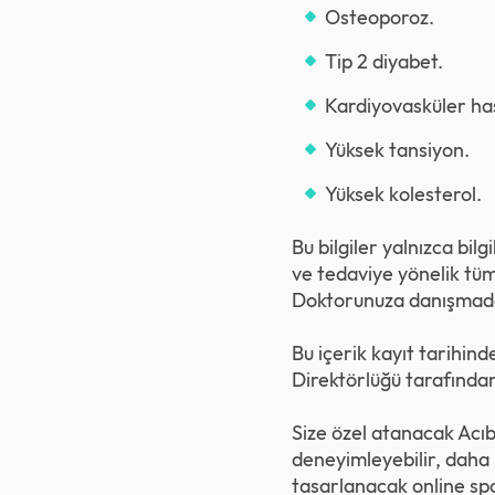
Osteoporoz.
Tip 2 diyabet.
Kardiyovasküler has
Yüksek tansiyon.
Yüksek kolesterol.
Bu bilgiler yalnızca bil
ve tedaviye yönelik tüm
Doktorunuza danışmada
Bu içerik kayıt tarihind
Direktörlüğü tarafından
Size özel atanacak Acıb
deneyimleyebilir, daha 
tasarlanacak online spor