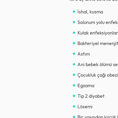
İshal, kusma
Solunum yolu enfeks
Kulak enfeksiyonlar
Bakteriyel menenji
Astım
Ani bebek ölümü se
Çocukluk çağı obezi
Egzama
Tip 2 diyabet
Lösemi
Bir yaşından küçük 