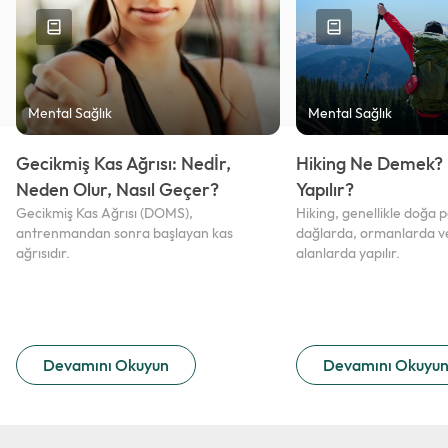
Mental Sağlık
Mental Sağlık
Gecikmiş Kas Ağrısı: Nedİr,
Hiking Ne Demek? H
Neden Olur, Nasıl Geçer?
Yapılır?
Gecikmiş Kas Ağrısı (DOMS),
Hiking, genellikle doğa 
antrenmandan sonra başlayan kas
dağlarda, ormanlarda ve
ağrısıdır.
alanlarda yapılır.
Devamını Okuyun
Devamını Okuyu