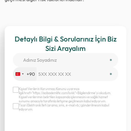
Detaylı Bilgi & Sorularınız İçin Biz
Sizi Arayalım
+90
Turkey
+90
Kişisel Verilerin Korunması Kanunu uyarınca
ilgili href="https://acibademlife.com/kvkk">Bilgilendirme’yi okudum.
Kişisel verilerimin belirtilen kapsamda işlenmesini ve sağlık hizmet
sunumu amacıyla tarafımla iletişime geçilmesini kabul ediyorum.
Ticari Elektronik İleti (arama, sms, e-mail vb.) gönderilmesini kabul
ediyorum.