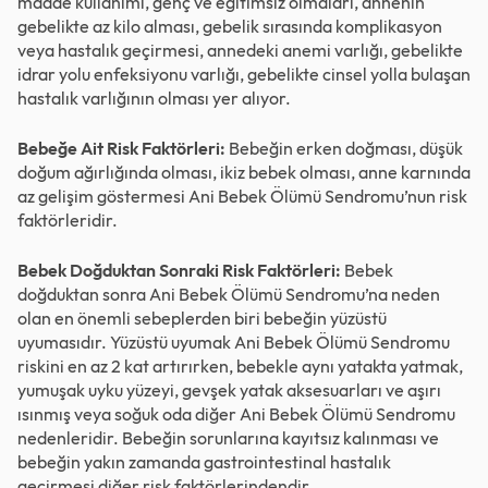
madde kullanımı, genç ve eğitimsiz olmaları, annenin
gebelikte az kilo alması, gebelik sırasında komplikasyon
veya hastalık geçirmesi, annedeki anemi varlığı, gebelikte
idrar yolu enfeksiyonu varlığı, gebelikte cinsel yolla bulaşan
hastalık varlığının olması yer alıyor.
Bebeğe Ait Risk Faktörleri:
Bebeğin erken doğması, düşük
doğum ağırlığında olması, ikiz bebek olması, anne karnında
az gelişim göstermesi Ani Bebek Ölümü Sendromu’nun risk
faktörleridir.
Bebek Doğduktan Sonraki Risk Faktörleri:
Bebek
doğduktan sonra Ani Bebek Ölümü Sendromu’na neden
olan en önemli sebeplerden biri bebeğin yüzüstü
uyumasıdır. Yüzüstü uyumak Ani Bebek Ölümü Sendromu
riskini en az 2 kat artırırken, bebekle aynı yatakta yatmak,
yumuşak uyku yüzeyi, gevşek yatak aksesuarları ve aşırı
ısınmış veya soğuk oda diğer Ani Bebek Ölümü Sendromu
nedenleridir. Bebeğin sorunlarına kayıtsız kalınması ve
bebeğin yakın zamanda gastrointestinal hastalık
geçirmesi diğer risk faktörlerindendir.