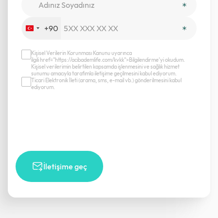
+90
Turkey
+90
Kişisel Verilerin Korunması Kanunu uyarınca
ilgili href="https://acibademlife.com/kvkk">Bilgilendirme’yi okudum.
Kişisel verilerimin belirtilen kapsamda işlenmesini ve sağlık hizmet
sunumu amacıyla tarafımla iletişime geçilmesini kabul ediyorum.
Ticari Elektronik İleti (arama, sms, e-mail vb.) gönderilmesini kabul
ediyorum.
İletişime geç