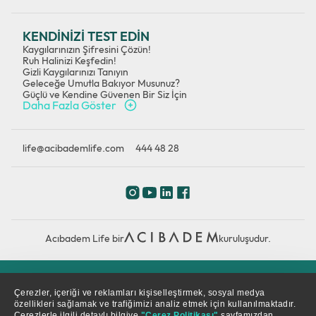
KENDİNİZİ TEST EDİN
Kaygılarınızın Şifresini Çözün!
Ruh Halinizi Keşfedin!
Gizli Kaygılarınızı Tanıyın
Geleceğe Umutla Bakıyor Musunuz?
Güçlü ve Kendine Güvenen Bir Siz İçin
Daha Fazla Göster
life@acibademlife.com
444 48 28
Acıbadem Life bir
kuruluşudur.
Çerez Politikası
Gizlilik Politikası
KVKK
Çerezler, içeriği ve reklamları kişiselleştirmek, sosyal medya
özellikleri sağlamak ve trafiğimizi analiz etmek için kullanılmaktadır.
Çerezlerle ilgili detaylı bilgiye
"Çerez Politikası"
sayfamızdan