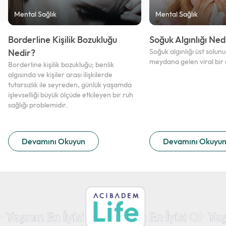
Mental Sağlık
Mental Sağlık
Borderline Kişilik Bozukluğu
Soğuk Algınlığı Ned
Nedir?
Soğuk algınlığı üst solu
meydana gelen viral bir
Borderline kişilik bozukluğu; benlik
algısında ve kişiler arası ilişkilerde
tutarsızlık ile seyreden, günlük yaşamda
işlevselliği büyük ölçüde etkileyen bir ruh
sağlığı problemidir.
Devamını Okuyun
Devamını Okuyu