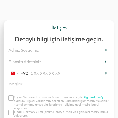
İletişim
Detaylı bilgi için iletişime geçin.
+90
Turkey
+90
Kişisel Verilerin Korunması Kanunu uyarınca ilgili
Bilgilendirme’yi
okudum. Kişisel verilerimin belirtilen kapsamda işlenmesini ve sağlık
hizmet sunumu amacıyla tarafımla iletişime geçilmesini kabul
ediyorum.
Ticari Elektronik İleti (arama, sms, e-mail vb.) gönderilmesini kabul
ediyorum.