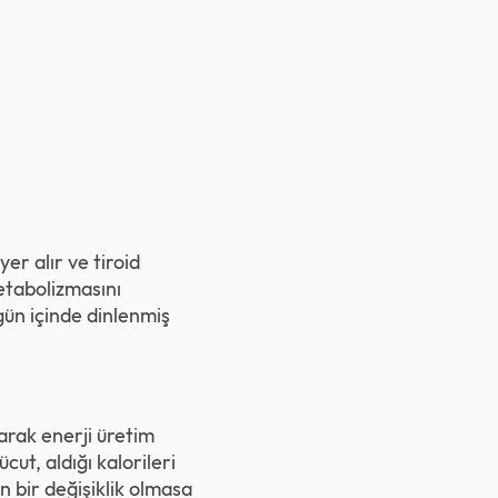
yer alır ve tiroid
etabolizmasını
gün içinde dinlenmiş
arak enerji üretim
cut, aldığı kalorileri
n bir değişiklik olmasa