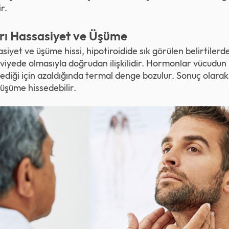
r.
rı Hassasiyet ve Üşüme
siyet ve üşüme hissi, hipotiroidide sık görülen belirtilerden
iyede olmasıyla doğrudan ilişkilidir. Hormonlar vücudun ıs
diği için azaldığında termal denge bozulur. Sonuç olarak k
 üşüme hissedebilir.