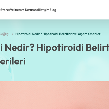
y
Store
Wellness
Kurumsal
İletişim
Blog
ağlığı
Hipotiroidi Nedir? Hipotiroidi Belirtileri ve Yaşam Önerileri
rimiz
em Life Diyet
 Nedir? Hipotiroidi Belirt
a Biz
rileri
Sorulan Sorular