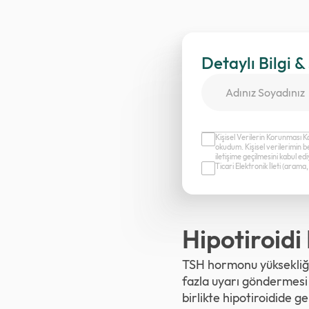
Detaylı Bilgi &
Kişisel Verilerin Korunması K
okudum. Kişisel verilerimin b
iletişime geçilmesini kabul e
Ticari Elektronik İleti (aram
Hipotiroidi 
TSH hormonu yüksekliği
fazla uyarı göndermesi 
birlikte hipotiroidide g