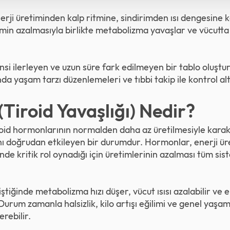
rji üretiminden kalp ritmine, sindirimden ısı dengesine 
imin azalmasıyla birlikte metabolizma yavaşlar ve vücutta 
sinsi ilerleyen ve uzun süre fark edilmeyen bir tablo oluştu
 yaşam tarzı düzenlemeleri ve tıbbi takip ile kontrol altı
(Tiroid Yavaşlığı) Nedir?
tiroid hormonlarının normalden daha az üretilmesiyle karak
ı doğrudan etkileyen bir durumdur. Hormonlar, enerji ür
nde kritik rol oynadığı için üretimlerinin azalması tüm s
iştiğinde metabolizma hızı düşer, vücut ısısı azalabilir ve 
 Durum zamanla halsizlik, kilo artışı eğilimi ve genel yaşam
erebilir.