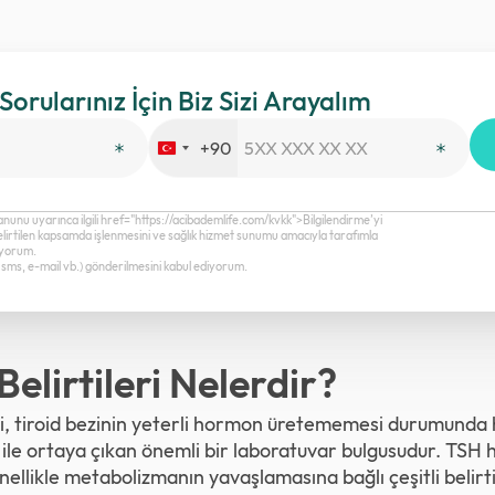
 Sorularınız İçin Biz Sizi Arayalım
+90
Turkey
+90
anunu uyarınca ilgili href="https://acibademlife.com/kvkk">Bilgilendirme’yi
elirtilen kapsamda işlenmesini ve sağlık hizmet sunumu amacıyla tarafımla
diyorum.
a, sms, e-mail vb.) gönderilmesini kabul ediyorum.
Belirtileri Nelerdir?
, tiroid bezinin yeterli hormon üretememesi durumunda h
ile ortaya çıkan önemli bir laboratuvar bulgusudur. TSH h
enellikle metabolizmanın yavaşlamasına bağlı çeşitli belirti