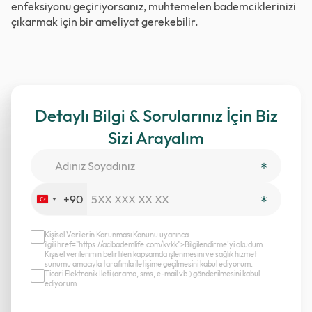
enfeksiyonu geçiriyorsanız, muhtemelen bademciklerinizi
çıkarmak için bir ameliyat gerekebilir.
Detaylı Bilgi & Sorularınız İçin Biz
Sizi Arayalım
+90
Turkey
+90
Kişisel Verilerin Korunması Kanunu uyarınca
ilgili href="https://acibademlife.com/kvkk">Bilgilendirme’yi okudum.
Kişisel verilerimin belirtilen kapsamda işlenmesini ve sağlık hizmet
sunumu amacıyla tarafımla iletişime geçilmesini kabul ediyorum.
Ticari Elektronik İleti (arama, sms, e-mail vb.) gönderilmesini kabul
ediyorum.