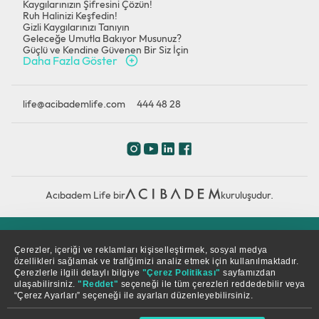
Kaygılarınızın Şifresini Çözün!
Ruh Halinizi Keşfedin!
Gizli Kaygılarınızı Tanıyın
Geleceğe Umutla Bakıyor Musunuz?
Güçlü ve Kendine Güvenen Bir Siz İçin
Daha Fazla Göster
life@acibademlife.com
444 48 28
Acıbadem Life bir
kuruluşudur.
Çerez Politikası
Gizlilik Politikası
KVKK
Çerezler, içeriği ve reklamları kişiselleştirmek, sosyal medya
özellikleri sağlamak ve trafiğimizi analiz etmek için kullanılmaktadır.
Çerezlerle ilgili detaylı bilgiye
"Çerez Politikası"
sayfamızdan
© Copyright 2026. Tüm hakları saklıdır.
ulaşabilirsiniz.
"Reddet"
seçeneği ile tüm çerezleri reddedebilir veya
“Çerez Ayarları” seçeneği ile ayarları düzenleyebilirsiniz.