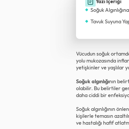
Yazı İçeriği
Soğuk Algınlığına
Tavuk Suyuna Ya
Vücudun soğuk ortamda e
yolu mukozasında inflama
yetişkinler ve yaşlılar y
Soğuk algınlığı
nın belir
olabilir. Bu belirtiler 
daha ciddi bir enfeksiy
Soğuk algınlığının önlenm
kişilerle temasın azaltı
ve hastalığı hafif atla