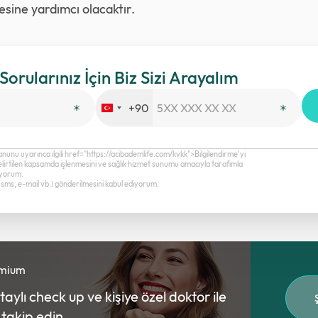
esine yardımcı olacaktır.
 Sorularınız İçin Biz Sizi Arayalım
+90
Turkey
+90
anunu uyarınca ilgili href="https://acibademlife.com/kvkk">Bilgilendirme’yi
elirtilen kapsamda işlenmesini ve sağlık hizmet sunumu amacıyla tarafımla
diyorum.
a, sms, e-mail vb.) gönderilmesini kabul ediyorum.
emium
ylı check up ve kişiye özel doktor ile
ı takip edin.