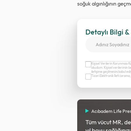
soğuk algınlığının geçm
Detaylı Bilgi &
Kişisel Verilerin Korunması K
okudum. Kişisel verilerimin b
iletişime geçilmesini kabul e
Ticari Elektronik İleti (aram
Acıbadem Life Pr
Tüm vücut MR, deta
yıl boyu sağlığınız