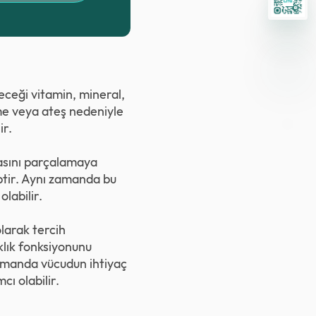
ceği vitamin, mineral,
eme veya ateş nedeniyle
ir.
asını parçalamaya
iptir. Aynı zamanda bu
labilir.
olarak tercih
klık fonksiyonunu
 zamanda vücudun ihtiyaç
ı olabilir.