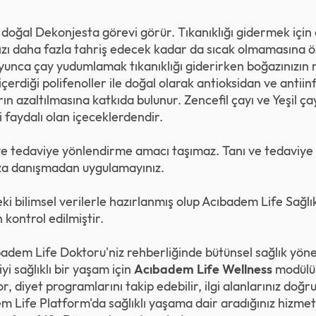
i doğal Dekonjesta görevi görür. Tıkanıklığı gidermek için 
ızı daha fazla tahriş edecek kadar da sıcak olmamasına 
yunca çay yudumlamak tıkanıklığı giderirken boğazınızın 
içerdiği polifenoller ile doğal olarak antioksidan ve antii
 azaltılmasına katkıda bulunur. Zencefil çayı ve Yeşil ça
faydalı olan içeceklerdendir.
anı ve tedaviye yönlendirme amacı taşımaz. Tanı ve tedaviye
uza danışmadan uygulamayınız.
eki bilimsel verilerle hazırlanmış olup Acıbadem Life Sağl
 kontrol edilmiştir.
adem Life Doktoru'niz rehberliğinde bütünsel sağlık yöne
yi sağlıklı bir yaşam için
Acıbadem Life Wellness
modülüm
, diyet programlarını takip edebilir, ilgi alanlarınız doğr
em Life Platform'da sağlıklı yaşama dair aradığınız hizmet