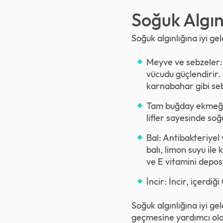
Soğuk Algınl
Soğuk algınlığına iyi ge
Meyve ve sebzeler: 
vücudu güçlendirir. 
karnabahar gibi sebz
Tam buğday ekmeği v
lifler sayesinde soğ
Bal: Antibakteriyel v
balı, limon suyu ile
ve E vitamini depos
İncir: İncir, içerdi
Soğuk algınlığına iyi ge
geçmesine yardımcı olabi