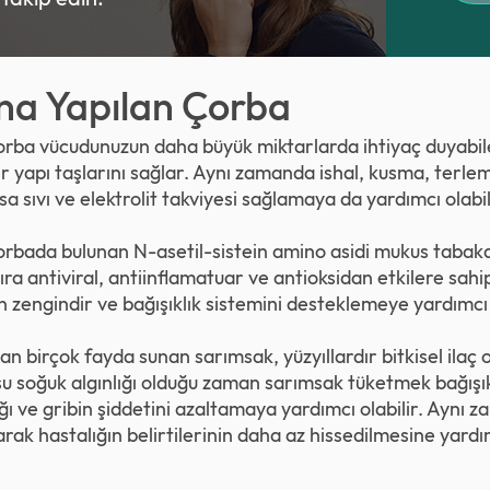
na Yapılan Çorba
orba vücudunuzun daha büyük miktarlarda ihtiyaç duyabile
r yapı taşlarını sağlar. Aynı zamanda ishal, kusma, terl
sa sıvı ve elektrolit takviyesi sağlamaya da yardımcı olabil
orbada bulunan N-asetil-sistein amino asidi mukus tabak
ıra antiviral, antiinflamatuar ve antioksidan etkilere sah
n zengindir ve bağışıklık sistemini desteklemeye yardımcı o
an birçok fayda sunan sarımsak, yüzyıllardır bitkisel ilaç 
u soğuk algınlığı olduğu zaman sarımsak tüketmek bağışı
lığı ve gribin şiddetini azaltamaya yardımcı olabilir. Aynı
ak hastalığın belirtilerinin daha az hissedilmesine yardımc