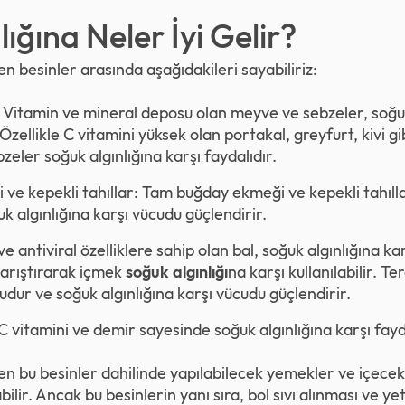
ığına Neler İyi Gelir?
len besinler arasında aşağıdakileri sayabiliriz:
Vitamin ve mineral deposu olan meyve ve sebzeler, soğuk 
Özellikle C vitamini yüksek olan portakal, greyfurt, kivi g
eler soğuk algınlığına karşı faydalıdır.
e kepekli tahıllar: Tam buğday ekmeği ve kepekli tahıllar
uk algınlığına karşı vücudu güçlendirir.
e antiviral özelliklere sahip olan bal, soğuk algınlığına kar
 karıştırarak içmek
soğuk algınlığı
na karşı kullanılabilir. T
udur ve soğuk algınlığına karşı vücudu güçlendirir.
ği C vitamini ve demir sayesinde soğuk algınlığına karşı fayd
len bu besinler dahilinde yapılabilecek yemekler ve içecek
lir. Ancak bu besinlerin yanı sıra, bol sıvı alınması ve y