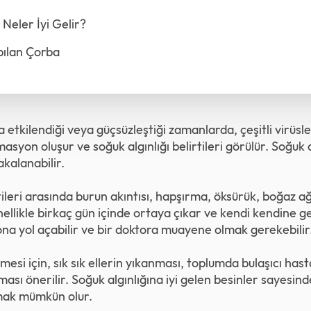
 Neler İyi Gelir?
pılan Çorba
tkilendiği veya güçsüzleştiği zamanlarda, çeşitli virüsle
syon oluşur ve soğuk algınlığı belirtileri görülür. Soğuk a
akalanabilir.
tileri arasında burun akıntısı, hapşırma, öksürük, boğaz ağr
genellikle birkaç gün içinde ortaya çıkar ve kendi kendine 
ona yol açabilir ve bir doktora muayene olmak gerekebilir
esi için, sık sık ellerin yıkanması, toplumda bulaşıcı hastal
lması önerilir. Soğuk algınlığına iyi gelen besinler sayesind
tmak mümkün olur.