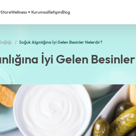
y
Store
Wellness
Kurumsal
İletişim
Blog
ağlığı
Soğuk Algınlığına İyi Gelen Besinler Nelerdir?
rimiz
em Life Diyet
nlığına İyi Gelen Besinler
a Biz
Sorulan Sorular