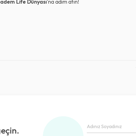
adem Life Dünyası
'
na adım atın!
geçin.