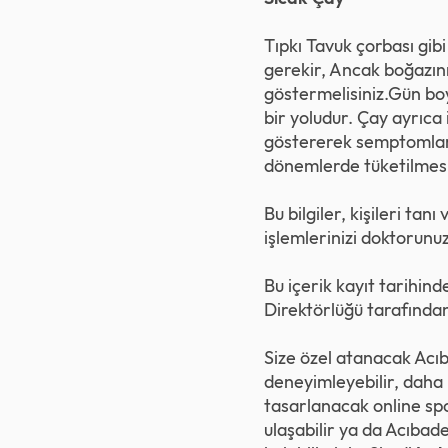
Tıpkı Tavuk çorbası gib
gerekir, Ancak boğazın
göstermelisiniz.Gün bo
bir yoludur. Çay ayrıca 
göstererek semptomların
dönemlerde tüketilmesi 
Bu bilgiler, kişileri t
işlemlerinizi doktorun
Bu içerik kayıt tarihind
Direktörlüğü tarafından
Size özel atanacak Acıb
deneyimleyebilir, daha i
tasarlanacak online spor
ulaşabilir ya da Acıbad