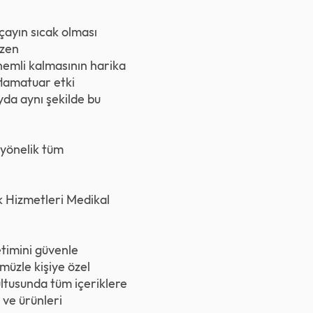
çayın sıcak olması
özen
nemli kalmasının harika
nflamatuar etki
yda aynı şekilde bu
 yönelik tüm
ık Hizmetleri Medikal
timini güvenle
üzle kişiye özel
ultusunda tüm içeriklere
 ve ürünleri