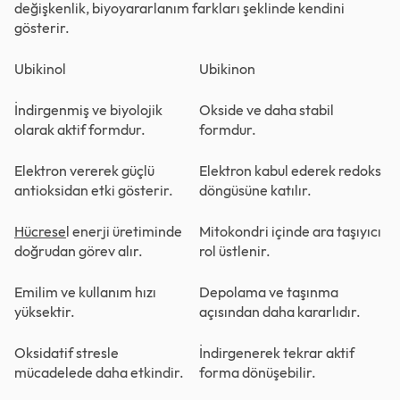
değişkenlik, biyoyararlanım farkları şeklinde kendini
gösterir.
Ubikinol
Ubikinon
İndirgenmiş ve biyolojik
Okside ve daha stabil
olarak aktif formdur.
formdur.
Elektron vererek güçlü
Elektron kabul ederek redoks
antioksidan etki gösterir.
döngüsüne katılır.
Hücrese
l
enerji üretiminde
Mitokondri içinde ara taşıyıcı
doğrudan görev alır.
rol üstlenir.
Emilim ve kullanım hızı
Depolama ve taşınma
yüksektir.
açısından daha kararlıdır.
Oksidatif stresle
İndirgenerek tekrar aktif
mücadelede daha etkindir.
forma dönüşebilir.