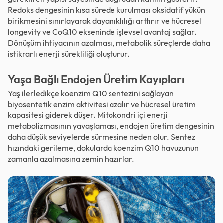
Redoks dengesinin kısa sürede kurulması oksidatif yükün
birikmesini sınırlayarak dayanıklılığı arttırır ve hücresel
longevity ve CoQ10 ekseninde işlevsel avantaj sağlar.
Dönüşüm ihtiyacının azalması, metabolik süreçlerde daha
istikrarlı enerji sürekliliği oluşturur.
Yaşa Bağlı Endojen Üretim Kayıpları
Yaş ilerledikçe koenzim Q10 sentezini sağlayan
biyosentetik enzim aktivitesi azalır ve hücresel üretim
kapasitesi giderek düşer. Mitokondri içi enerji
metabolizmasının yavaşlaması, endojen üretim dengesinin
daha düşük seviyelerde sürmesine neden olur. Sentez
hızındaki gerileme, dokularda
koenzim Q10
havuzunun
zamanla azalmasına zemin hazırlar.