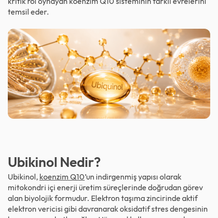
kritik rol oynayan koenzim Q10 sisteminin farklı evrelerini
temsil eder.
Ubikinol Nedir?
Ubikinol,
koenzim Q10
’un indirgenmiş yapısı olarak
mitokondri içi enerji üretim süreçlerinde doğrudan görev
alan biyolojik formudur. Elektron taşıma zincirinde aktif
elektron vericisi gibi davranarak
oksidatif stres
dengesinin