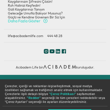
Kaygılarınızın Şifresini Çözün!
Ruh Halinizi Keşfedin!
Gizli Kaygılarınızı Tanıyın
Geleceğe Umutla Bakıyor Musunuz?
Güçlü ve Kendine Güvenen Bir Siz İçin
Daha Fazla Göster
life@acibademlife.com
444 48 28
Acıbadem Life bir
kuruluşudur.
Çerez Politikası
Gizlilik Politikası
KVKK
Çerezler, içeriği ve reklamları kişiselleştirmek, sosyal medya
özellikleri sağlamak ve trafiğimizi analiz etmek için kullanılmaktadır.
Çerezlerle ilgili detaylı bilgiye
"Çerez Politikası"
sayfamızdan
© Copyright 2026. Tüm hakları saklıdır.
ulaşabilirsiniz.
"Reddet"
seçeneği ile tüm çerezleri reddedebilir veya
“Çerez Ayarları” seçeneği ile ayarları düzenleyebilirsiniz.