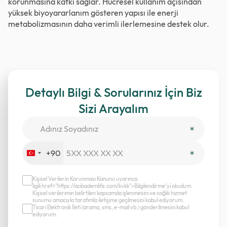
korunmasına katkı sağlar. Hücresel kullanım açısından
yüksek biyoyararlanım gösteren yapısı ile enerji
metabolizmasının daha verimli ilerlemesine destek olur.
Detaylı Bilgi & Sorularınız İçin Biz
Sizi Arayalım
+90
Turkey
+90
Kişisel Verilerin Korunması Kanunu uyarınca
ilgili href="https://acibademlife.com/kvkk">Bilgilendirme’yi okudum.
Kişisel verilerimin belirtilen kapsamda işlenmesini ve sağlık hizmet
sunumu amacıyla tarafımla iletişime geçilmesini kabul ediyorum.
Ticari Elektronik İleti (arama, sms, e-mail vb.) gönderilmesini kabul
ediyorum.