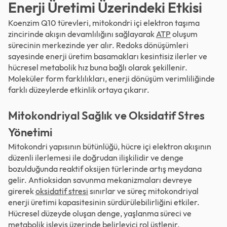
Enerji Üretimi Üzerindeki Etkisi
Koenzim Q10 türevleri, mitokondri içi elektron taşıma
zincirinde akışın devamlılığını sağlayarak
ATP
oluşum
sürecinin merkezinde yer alır. Redoks dönüşümleri
sayesinde enerji üretim basamakları kesintisiz ilerler ve
hücresel metabolik hız buna bağlı olarak şekillenir.
Moleküler form farklılıkları, enerji dönüşüm verimliliğinde
farklı düzeylerde etkinlik ortaya çıkarır.
Mitokondriyal Sağlık ve Oksidatif Stres
Yönetimi
Mitokondri yapısının bütünlüğü, hücre içi elektron akışının
düzenli ilerlemesi ile doğrudan ilişkilidir ve denge
bozulduğunda reaktif oksijen türlerinde artış meydana
gelir. Antioksidan savunma mekanizmaları devreye
girerek
oksidatif stresi
sınırlar ve süreç mitokondriyal
enerji üretimi kapasitesinin sürdürülebilirliğini etkiler.
Hücresel düzeyde oluşan denge, yaşlanma süreci ve
metabolik işleyiş üzerinde belirleyici rol üstlenir.