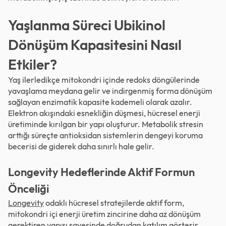
Yaşlanma Süreci Ubikinol
Dönüşüm Kapasitesini Nasıl
Etkiler?
Yaş ilerledikçe mitokondri içinde redoks döngülerinde
yavaşlama meydana gelir ve indirgenmiş forma dönüşüm
sağlayan enzimatik kapasite kademeli olarak azalır.
Elektron akışındaki esnekliğin düşmesi, hücresel enerji
üretiminde kırılgan bir yapı oluşturur. Metabolik stresin
arttığı süreçte
antioksidan
sistemlerin dengeyi koruma
becerisi de giderek daha sınırlı hale gelir.
Longevity Hedeflerinde Aktif Formun
Önceliği
Longevity
odaklı hücresel stratejilerde aktif form,
mitokondri içi enerji üretim zincirine daha az dönüşüm
gerektiren yapısı sayesinde doğrudan katılım gösterir.