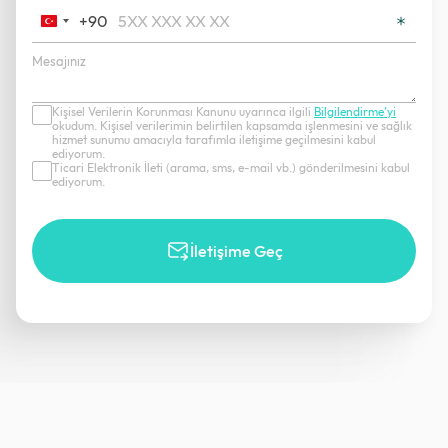
+90
Turkey
+90
Kişisel Verilerin Korunması Kanunu uyarınca ilgili
Bilgilendirme’yi
okudum. Kişisel verilerimin belirtilen kapsamda işlenmesini ve sağlık
hizmet sunumu amacıyla tarafımla iletişime geçilmesini kabul
ediyorum.
Ticari Elektronik İleti (arama, sms, e-mail vb.) gönderilmesini kabul
ediyorum.
İletişime Geç