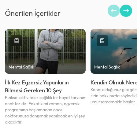
Önerilen İçerikler
Mental Sağlık
Mental Sağlık
İlk Kez Egzersiz Yapanların
Kendin Olmak Nere
Bilmesi Gereken 10 Şey
Kendi olduğunuz gibi gö
sizin hakkınızda söyledikl
Fiziksel aktiviteler sağlıklı bir hayat tarzının
umursamamakla başlar.
anahtarıdır. Fakat kimi zaman, egzersiz
programına başlamadan önce
doktorunuza danışmak yapılacak en iyi şey
olacaktır.