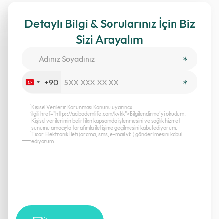
Detaylı Bilgi & Sorularınız İçin Biz
Sizi Arayalım
+90
Turkey
+90
Kişisel Verilerin Korunması Kanunu uyarınca
ilgili href="https://acibademlife.com/kvkk">Bilgilendirme’yi okudum.
Kişisel verilerimin belirtilen kapsamda işlenmesini ve sağlık hizmet
sunumu amacıyla tarafımla iletişime geçilmesini kabul ediyorum.
Ticari Elektronik İleti (arama, sms, e-mail vb.) gönderilmesini kabul
ediyorum.