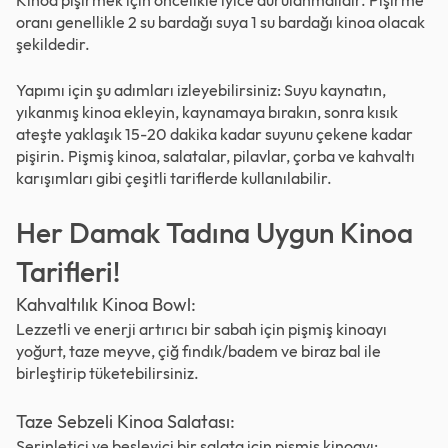
Kinoa pişirmek için öncelikle iyice durulanmalıdır. Pişirme
oranı genellikle 2 su bardağı suya 1 su bardağı kinoa olacak
şekildedir.
Yapımı için şu adımları izleyebilirsiniz: Suyu kaynatın,
yıkanmış kinoa ekleyin, kaynamaya bırakın, sonra kısık
ateşte yaklaşık 15-20 dakika kadar suyunu çekene kadar
pişirin. Pişmiş kinoa, salatalar, pilavlar, çorba ve kahvaltı
karışımları gibi çeşitli tariflerde kullanılabilir.
Her Damak Tadına Uygun Kinoa
Tarifleri!
Kahvaltılık Kinoa Bowl:
Lezzetli ve enerji artırıcı bir sabah için pişmiş kinoayı
yoğurt, taze meyve, çiğ fındık/badem ve biraz bal ile
birleştirip tüketebilirsiniz.
Taze Sebzeli Kinoa Salatası:
Serinletici ve besleyici bir salata için pişmiş kinoayı;