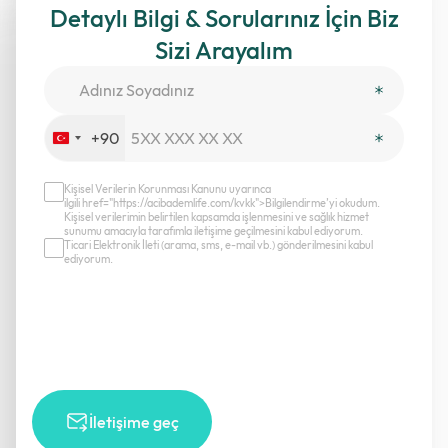
Detaylı Bilgi & Sorularınız İçin Biz
Sizi Arayalım
+90
Turkey
+90
Kişisel Verilerin Korunması Kanunu uyarınca
ilgili href="https://acibademlife.com/kvkk">Bilgilendirme’yi okudum.
Kişisel verilerimin belirtilen kapsamda işlenmesini ve sağlık hizmet
sunumu amacıyla tarafımla iletişime geçilmesini kabul ediyorum.
Ticari Elektronik İleti (arama, sms, e-mail vb.) gönderilmesini kabul
ediyorum.
İletişime geç