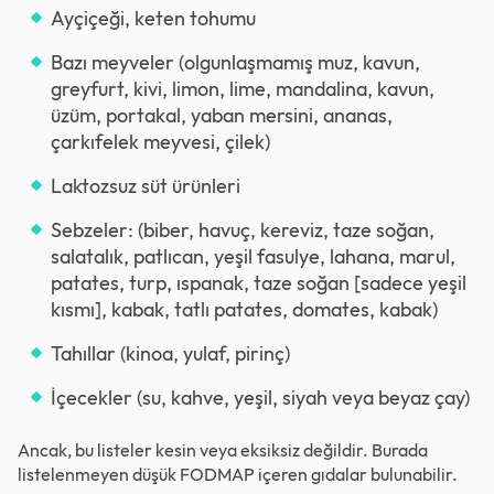
Ayçiçeği, keten tohumu
Bazı meyveler (olgunlaşmamış muz, kavun,
greyfurt, kivi, limon, lime, mandalina, kavun,
üzüm, portakal, yaban mersini, ananas,
çarkıfelek meyvesi, çilek)
Laktozsuz süt ürünleri
Sebzeler: (biber, havuç, kereviz, taze soğan,
salatalık, patlıcan, yeşil fasulye, lahana, marul,
patates, turp, ıspanak, taze soğan [sadece yeşil
kısmı], kabak, tatlı patates, domates, kabak)
Tahıllar (kinoa, yulaf, pirinç)
İçecekler (su, kahve, yeşil, siyah veya beyaz çay)
Ancak, bu listeler kesin veya eksiksiz değildir. Burada
listelenmeyen düşük FODMAP içeren gıdalar bulunabilir.