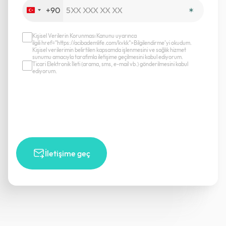
+90
Turkey
+90
Kişisel Verilerin Korunması Kanunu uyarınca
ilgili href="https://acibademlife.com/kvkk">Bilgilendirme’yi okudum.
Kişisel verilerimin belirtilen kapsamda işlenmesini ve sağlık hizmet
sunumu amacıyla tarafımla iletişime geçilmesini kabul ediyorum.
Ticari Elektronik İleti (arama, sms, e-mail vb.) gönderilmesini kabul
ediyorum.
İletişime geç