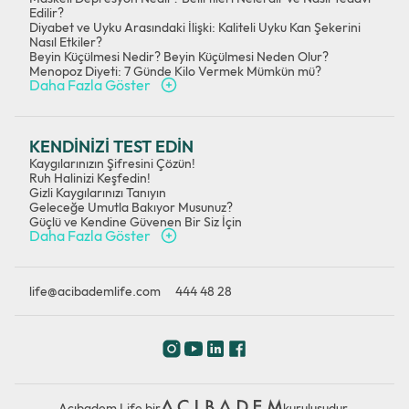
Edilir?
Diyabet ve Uyku Arasındaki İlişki: Kaliteli Uyku Kan Şekerini
Nasıl Etkiler?
Beyin Küçülmesi Nedir? Beyin Küçülmesi Neden Olur?
Menopoz Diyeti: 7 Günde Kilo Vermek Mümkün mü?
Daha Fazla Göster
KENDİNİZİ TEST EDİN
Kaygılarınızın Şifresini Çözün!
Ruh Halinizi Keşfedin!
Gizli Kaygılarınızı Tanıyın
Geleceğe Umutla Bakıyor Musunuz?
Güçlü ve Kendine Güvenen Bir Siz İçin
Daha Fazla Göster
life@acibademlife.com
444 48 28
Acıbadem Life bir
kuruluşudur.