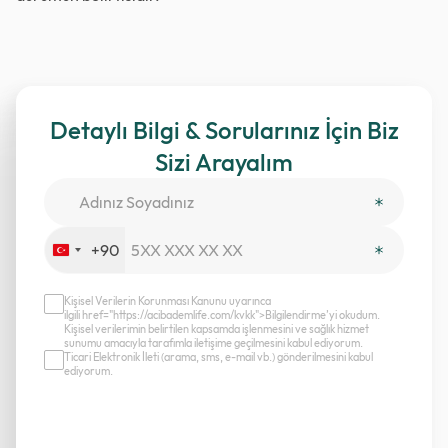
Detaylı Bilgi & Sorularınız İçin Biz
Sizi Arayalım
+90
Turkey
+90
Kişisel Verilerin Korunması Kanunu uyarınca
ilgili href="https://acibademlife.com/kvkk">Bilgilendirme’yi okudum.
Kişisel verilerimin belirtilen kapsamda işlenmesini ve sağlık hizmet
sunumu amacıyla tarafımla iletişime geçilmesini kabul ediyorum.
Ticari Elektronik İleti (arama, sms, e-mail vb.) gönderilmesini kabul
ediyorum.