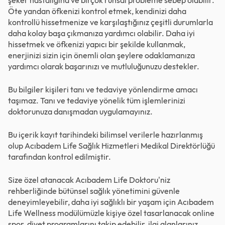
şeker hastalığına ve birçok ruhsal probleme sebep olabilir.
Öte yandan öfkenizi kontrol etmek, kendinizi daha
kontrollü hissetmenize ve karşılaştığınız çeşitli durumlarla
daha kolay başa çıkmanıza yardımcı olabilir. Daha iyi
hissetmek ve öfkenizi yapıcı bir şekilde kullanmak,
enerjinizi sizin için önemli olan şeylere odaklamanıza
yardımcı olarak başarınızı ve mutluluğunuzu destekler.
Bu bilgiler kişileri tanı ve tedaviye yönlendirme amacı
taşımaz. Tanı ve tedaviye yönelik tüm işlemlerinizi
doktorunuza danışmadan uygulamayınız.
Bu içerik kayıt tarihindeki bilimsel verilerle hazırlanmış
olup Acıbadem Life Sağlık Hizmetleri Medikal Direktörlüğü
tarafından kontrol edilmiştir.
Size özel atanacak Acıbadem Life Doktoru'niz
rehberliğinde bütünsel sağlık yönetimini güvenle
deneyimleyebilir, daha iyi sağlıklı bir yaşam için Acıbadem
Life Wellness modülümüzle kişiye özel tasarlanacak online
spor, diyet programlarını takip edebilir, ilgi alanlarınız