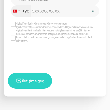
+90
Turkey
+90
Kişisel Verilerin Korunması Kanunu uyarınca
ilgili href="https://acibademlife.com/kvkk">Bilgilendirme’yi okudum.
Kişisel verilerimin belirtilen kapsamda işlenmesini ve sağlık hizmet
sunumu amacıyla tarafımla iletişime geçilmesini kabul ediyorum.
Ticari Elektronik İleti (arama, sms, e-mail vb.) gönderilmesini kabul
ediyorum.
İletişime geç