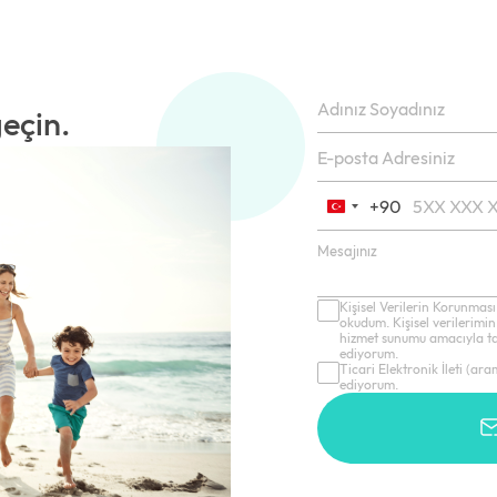
geçin.
+90
Turkey
+90
Kişisel Verilerin Korunması
okudum. Kişisel verilerimin
hizmet sunumu amacıyla tar
ediyorum.
Ticari Elektronik İleti (ar
ediyorum.