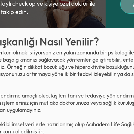
ylı check up ve kişiye özel doktor ile
ı takip edin.
şkanlığı Nasıl Yenilir?
n
kurtulmak istiyorsanız en yakın zamanda bir psikolog ile
le başa çıkmanızı sağlayacak yöntemler geliştirebilir, ert
niz. Örneğin dikkat bozukluğu ve hiperaktivite bozukluğun
onunuzu artırmaya yönelik bir tedavi izleyebilir ya da siz
gilendirme amaçlı olup, kişileri tanı ve tedaviye yönlendi
 işlemleriniz için mutlaka doktorunuza veya sağlık kurul
n uygulamayınız.
eki bilimsel verilerle hazırlanmış olup Acıbadem Life Sağl
 kontrol edilmiştir.