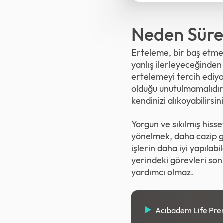
Neden Sürek
Erteleme, bir baş etme y
yanlış ilerleyeceğinden 
ertelemeyi tercih ediyor
olduğu unutulmamalıdır.
kendinizi alıkoyabilirsini
Yorgun ve sıkılmış hiss
yönelmek, daha cazip ge
işlerin daha iyi yapılab
yerindeki görevleri so
yardımcı olmaz.
Acıbadem Life Pr