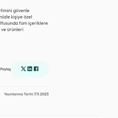
timini güvenle
üzle kişiye özel
ultusunda tüm içeriklere
 ve ürünleri
Paylaş
Yayınlanma Tarihi:
7.11.2023