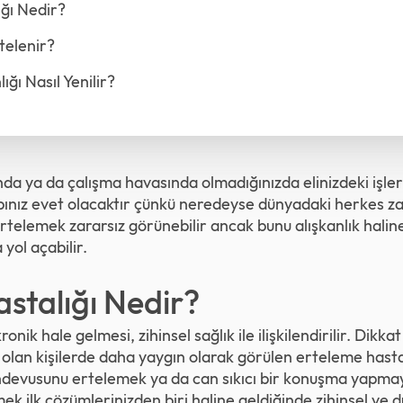
ğı Nedir?
telenir?
ığı Nasıl Yenilir?
da ya da çalışma havasında olmadığınızda elinizdeki işleri
nız evet olacaktır çünkü neredeyse dünyadaki herkes za
Ertelemek zararsız görünebilir ancak bunu alışkanlık hali
yol açabilir.
stalığı Nedir?
ronik hale gelmesi, zihinsel sağlık ile ilişkilendirilir. Dikkat
 olan kişilerde daha yaygın olarak görülen erteleme hasta
randevusunu ertelemek ya da can sıkıcı bir konuşma yapma
mek ilk çözümlerinizden biri haline geldiğinde zihinsel ve 