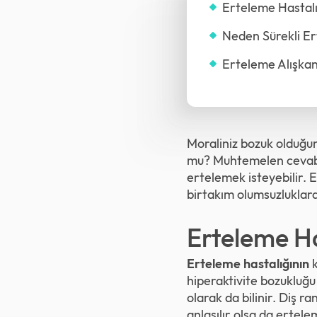
Erteleme Hastalı
Neden Sürekli Er
Erteleme Alışkanl
Moraliniz bozuk olduğun
mu? Muhtemelen cevabı
ertelemek isteyebilir. 
birtakım olumsuzluklara 
Erteleme Ha
Erteleme hastalığının
k
hiperaktivite bozukluğu
olarak da bilinir. Diş 
anlaşılır olsa da ertele