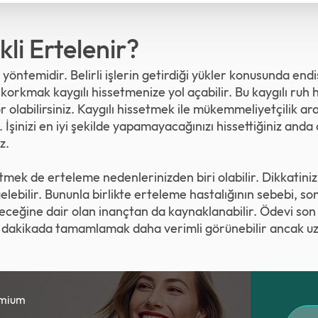
li Ertelenir?
öntemidir. Belirli işlerin getirdiği yükler konusunda endiş
korkmak kaygılı hissetmenize yol açabilir. Bu kaygılı ruh 
 olabilirsiniz. Kaygılı hissetmek ile mükemmeliyetçilik ar
 İşinizi en iyi şekilde yapamayacağınızı hissettiğiniz an
z.
etmek de erteleme nedenlerinizden biri olabilir. Dikkatiniz
lebilir. Bununla birlikte erteleme hastalığının sebebi, so
ileceğine dair olan inançtan da kaynaklanabilir. Ödevi son
n dakikada tamamlamak daha verimli görünebilir ancak u
emium