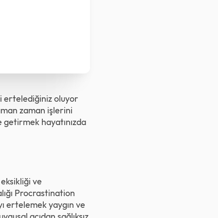
 ertelediğiniz oluyor
man zaman işlerini
ne getirmek hayatınızda
 eksikliği ve
lığı Procrastination
yı ertelemek yaygın ve
duygusal açıdan sağlıksız