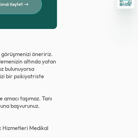
Şimdi Keşfet!
 görüşmenizi öneririz.
elemenizin altında yatan
uz bulunuyorsa
i bir psikiyatriste
rme amacı taşımaz. Tanı
uşuna başvurunuz.
ık Hizmetleri Medikal