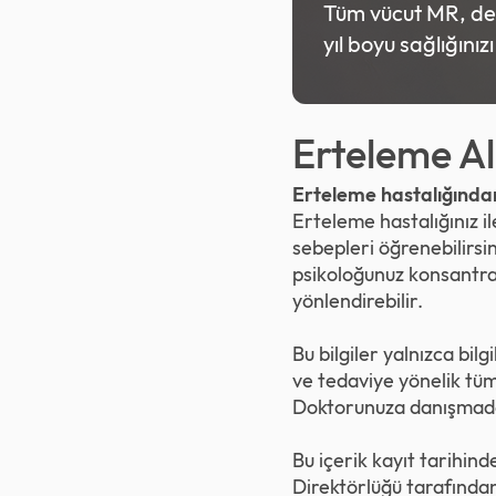
Tüm vücut MR, deta
yıl boyu sağlığınız
Erteleme Alı
Erteleme hastalığında
Erteleme hastalığınız i
sebepleri öğrenebilirsi
psikoloğunuz konsantrasy
yönlendirebilir.
Bu bilgiler yalnızca bil
ve tedaviye yönelik tüm
Doktorunuza danışmada
Bu içerik kayıt tarihind
Direktörlüğü tarafından