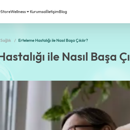
y
Store
Wellness
Kurumsal
İletişim
Blog
Sağlık
Erteleme Hastalığı ile Nasıl Başa Çıkılır?
rimiz
em Life Diyet
astalığı ile Nasıl Başa Çı
a Biz
Sorulan Sorular