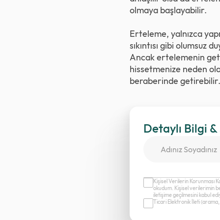
olmaya başlayabilir.
Erteleme, yalnızca yapm
sıkıntısı gibi olumsuz d
Ancak ertelemenin getir
hissetmenize neden olab
beraberinde getirebilir
Detaylı Bilgi &
Kişisel Verilerin Korunması K
okudum. Kişisel verilerimin b
iletişime geçilmesini kabul e
Ticari Elektronik İleti (aram