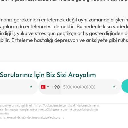
anız gerekenleri ertelemek değil aynı zamanda o işlerin 
uyguların da ertelenmesi demektir. Bu nedenle kısa vadede si
diği iş yükü ve stres gün geçtikçe artış gösterdiğinden 
ilir. Erteleme hastalığı depresyon ve anksiyete gibi ruhs
.
 Sorularınız İçin Biz Sizi Arayalım
+90
Turkey
+90
anunu uyarınca ilgili href="https://acibademlife.com/kvkk">Bilgilendirme’yi
elirtilen kapsamda işlenmesini ve sağlık hizmet sunumu amacıyla tarafımla
diyorum.
a, sms, e-mail vb.) gönderilmesini kabul ediyorum.