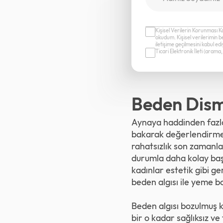
Kişisel Verilerin Korunması K
okudum. Kişisel verilerimin b
iletişime geçilmesini kabul e
Ticari Elektronik İleti (aram
Beden Dismo
Aynaya haddinden fazla
bakarak değerlendirme y
rahatsızlık son zamanl
durumla daha kolay başa 
kadınlar estetik gibi g
beden algısı ile yeme boz
Beden algısı bozulmuş ki
bir o kadar sağlıksız ve