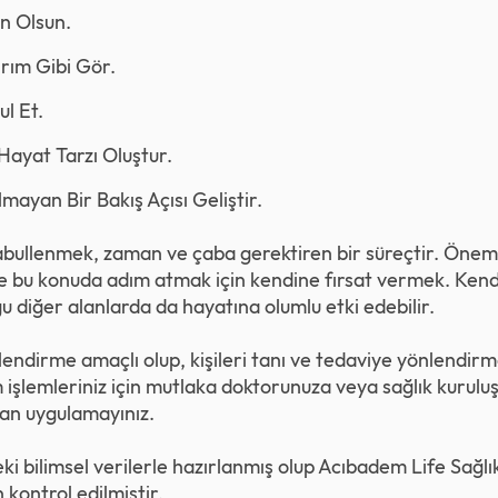
n Olsun.
rım Gibi Gör.
l Et.
Hayat Tarzı Oluştur.
mayan Bir Bakış Açısı Geliştir.
ullenmek, zaman ve çaba gerektiren bir süreçtir. Önemli
ve bu konuda adım atmak için kendine fırsat vermek. Kendi
u diğer alanlarda da hayatına olumlu etki edebilir.
gilendirme amaçlı olup, kişileri tanı ve tedaviye yönlendi
 işlemleriniz için mutlaka doktorunuza veya sağlık kurul
n uygulamayınız.
eki bilimsel verilerle hazırlanmış olup Acıbadem Life Sağl
 kontrol edilmiştir.