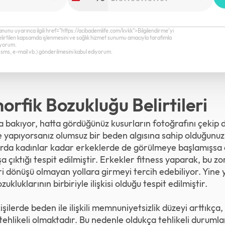
+90
anunu uyarınca ilgili href="https://acibademlife.com/kvkk">Bilgilendirme’yi
elirtilen kapsamda işlenmesini ve sağlık hizmet sunumu amacıyla tarafımla
diyorum.
a, sms, e-mail vb.) gönderilmesini kabul ediyorum.
rfik Bozukluğu Belirtileri
 bakıyor, hatta gördüğünüz kusurların fotoğrafını çekip 
apıyorsanız olumsuz bir beden algısına sahip olduğunuzu 
arda kadınlar kadar erkeklerde de görülmeye başlamışsa 
çıktığı tespit edilmiştir. Erkekler fitness yaparak, bu zo
eri dönüşü olmayan yollara girmeyi tercih edebiliyor. Yine
ukluklarının birbiriyle ilişkisi olduğu tespit edilmiştir.
şilerde beden ile ilişkili memnuniyetsizlik düzeyi arttıkça
 tehlikeli olmaktadır. Bu nedenle oldukça tehlikeli duruml