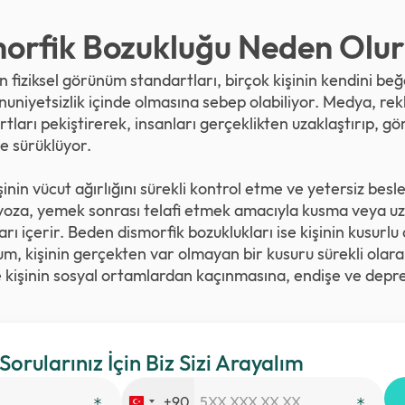
orfik Bozukluğu Neden Olur
n fiziksel görünüm standartları, birçok kişinin kendini b
mnuniyetsizlik içinde olmasına sebep olabiliyor. Medya, r
tları pekiştirerek, insanları gerçeklikten uzaklaştırıp, g
e sürüklüyor.
inin vücut ağırlığını sürekli kontrol etme ve yetersiz be
rvoza, yemek sonrası telafi etmek amacıyla kusma veya uz
rı içerir. Beden dismorfik bozuklukları ise kişinin kusurlu 
rum, kişinin gerçekten var olmayan bir kusuru sürekli olara
 kişinin sosyal ortamlardan kaçınmasına, endişe ve depre
 Sorularınız İçin Biz Sizi Arayalım
+90
Turkey