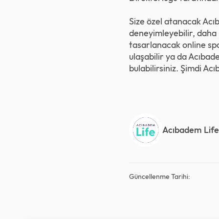
Size özel atanacak Acıb
deneyimleyebilir, daha 
tasarlanacak online spor
ulaşabilir ya da Acıbad
bulabilirsiniz. Şimdi
Acı
Acıbadem Life
Güncellenme Tarihi: