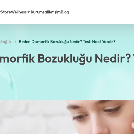
y
Store
Wellness
Kurumsal
İletişim
Blog
Sağlık
Beden Dismorfik Bozukluğu Nedir? Testi Nasıl Yapılır?
rimiz
em Life Diyet
morfik Bozukluğu Nedir? T
a Biz
Sorulan Sorular