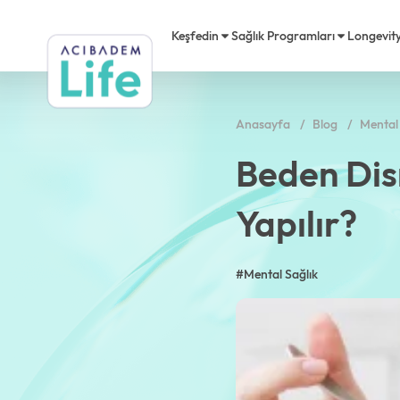
Keşfedin
Sağlık Programları
Longevit
Anasayfa
Blog
Mental 
Longevity
Kalp Sağlığı
Acıbadem Life Nedir?
Akademi
Ödülle
Acıbad
Beden Dis
Premium
Diyetisyen
Danışma Kurulu
Acıbadem Life Hareket
Basınd
Video
Yapılır?
Mikrobiyota
Psikolog
Kariyer
Testler
Sıkça 
#Mental Sağlık