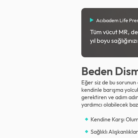
Acıbadem Life Pr
Tüm vücut MR, deta
yıl boyu sağlığınız
Beden Dismo
Eğer siz de bu sorunun 
kendinle barışma yolcu
gerektiren ve adım adı
yardımcı olabilecek bazı
Kendine Karşı Oluml
Sağlıklı Alışkanlıkla