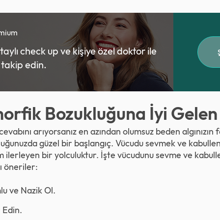
emium
ylı check up ve kişiye özel doktor ile
ı takip edin.
rfik Bozukluğuna İyi Gelen
cevabını arıyorsanız en azından olumsuz beden algınızın f
luğunuzda güzel bir başlangıç. Vücudu sevmek ve kabullen
m ilerleyen bir yolculuktur. İşte vücudunu sevme ve kabu
 öneriler:
u ve Nazik Ol.
r Edin.