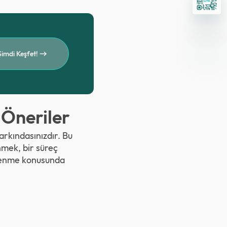
Şimdi Keşfet!
 Öneriler
arkındasınızdır. Bu
mek, bir süreç
llenme konusunda