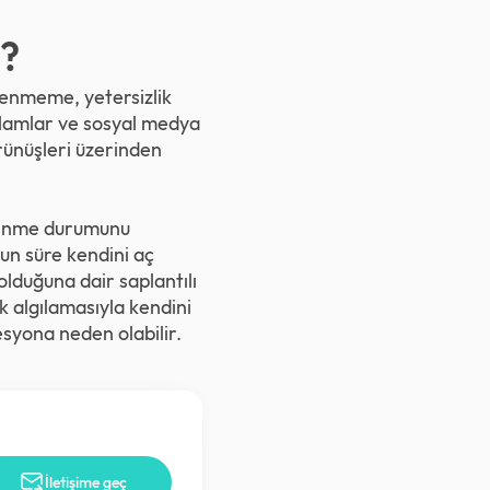
?
eğenmeme, yetersizlik
eklamlar ve sosyal medya
örünüşleri üzerinden
slenme durumunu
un süre kendini aç
olduğuna dair saplantılı
k algılamasıyla kendini
syona neden olabilir.
İletişime geç