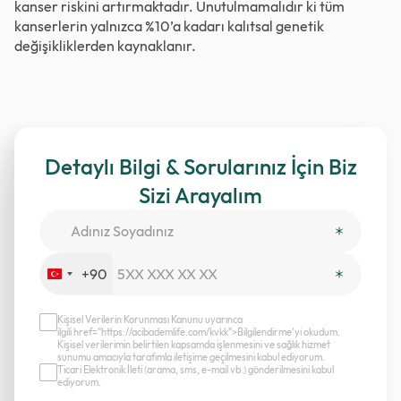
kanser riskini artırmaktadır. Unutulmamalıdır ki tüm
kanserlerin yalnızca %10’a kadarı kalıtsal genetik
değişikliklerden kaynaklanır.
Detaylı Bilgi & Sorularınız İçin Biz
Sizi Arayalım
+90
Turkey
+90
Kişisel Verilerin Korunması Kanunu uyarınca
ilgili href="https://acibademlife.com/kvkk">Bilgilendirme’yi okudum.
Kişisel verilerimin belirtilen kapsamda işlenmesini ve sağlık hizmet
sunumu amacıyla tarafımla iletişime geçilmesini kabul ediyorum.
Ticari Elektronik İleti (arama, sms, e-mail vb.) gönderilmesini kabul
ediyorum.