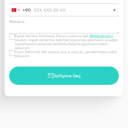
+90
Turkey
+90
Kişisel Verilerin Korunması Kanunu uyarınca ilgili
Bilgilendirme’yi
okudum. Kişisel verilerimin belirtilen kapsamda işlenmesini ve sağlık
hizmet sunumu amacıyla tarafımla iletişime geçilmesini kabul
ediyorum.
Ticari Elektronik İleti (arama, sms, e-mail vb.) gönderilmesini kabul
ediyorum.
İletişime Geç