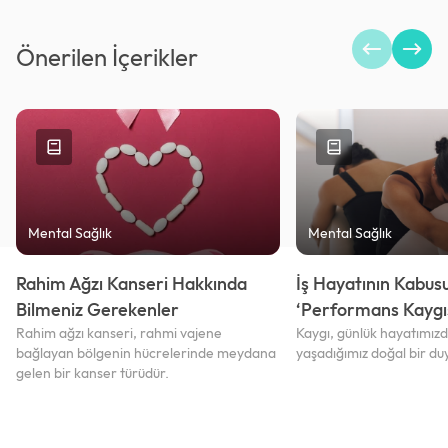
Önerilen İçerikler
Mental Sağlık
Mental Sağlık
Rahim Ağzı Kanseri Hakkında
İş Hayatının Kabusu
Bilmeniz Gerekenler
‘Performans Kaygıs
Rahim ağzı kanseri, rahmi vajene
Kaygı, günlük hayatımızda
bağlayan bölgenin hücrelerinde meydana
yaşadığımız doğal bir du
gelen bir kanser türüdür.