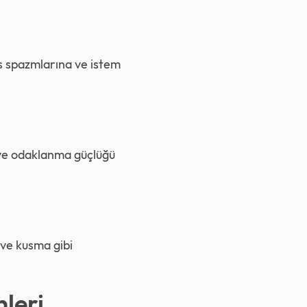
as spazmlarına ve istem
 ve odaklanma güçlüğü
 ve kusma gibi
leri