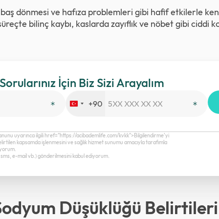
baş dönmesi ve hafıza problemleri gibi hafif etkilerle ke
süreçte bilinç kaybı, kaslarda zayıflık ve nöbet gibi ciddi
 Sorularınız İçin Biz Sizi Arayalım
+90
Turkey
+90
anunu uyarınca ilgili href="https://acibademlife.com/kvkk">Bilgilendirme’yi
elirtilen kapsamda işlenmesini ve sağlık hizmet sunumu amacıyla tarafımla
diyorum.
a, sms, e-mail vb.) gönderilmesini kabul ediyorum.
Sodyum Düşüklüğü Belirtileri