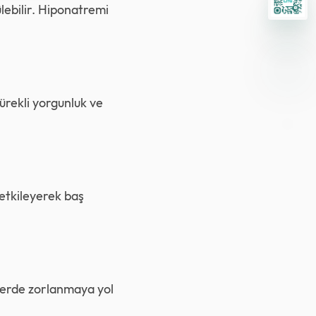
ülebilir. Hiponatremi
ürekli yorgunluk ve
 etkileyerek baş
tlerde zorlanmaya yol