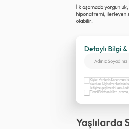
İlk aşamada yorgunluk, 
hiponatremi, ilerleyen 
olabilir.
Detaylı Bilgi &
Kişisel Verilerin Korunması K
okudum. Kişisel verilerimin b
iletişime geçilmesini kabul e
Ticari Elektronik İleti (aram
Yaşlılarda 