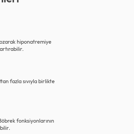
 bozarak hiponatremiye
artırabilir.
an fazla sıvıyla birlikte
 Böbrek fonksiyonlarının
ilir.