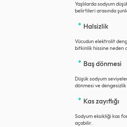
Yaşlılarda sodyum düşükl
belirtileri arasında şun
Halsizlik
Vücudun elektrolit deng
bitkinlik hissine neden o
Baş dönmesi
Düşük sodyum seviyeleri
dönmesi ve dengesizlik h
Kas zayıflığı
Sodyum eksikliği kas fo
açabilir.