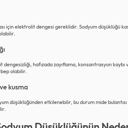
sı için elektrolit dengesi gereklidir. Sodyum düşüklüğü k
labilir.
ğı
it dengesizliği, hafızada zayıflama, konsantrasyon kaybı
ebep olabilir.
 ve kusma
yum düşüklüğünden etkilenebilir, bu durum mide bulantısı
ir.
 Sodyum Düşüklüğünün Neden