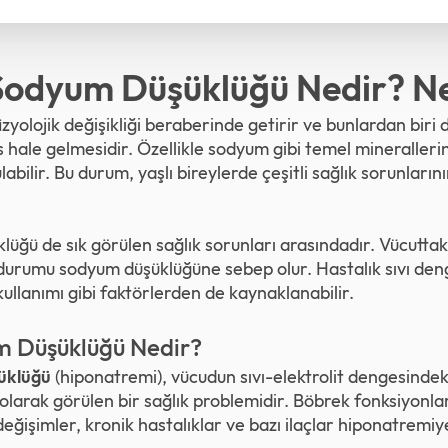
 Sodyum Düşüklüğü Nedir? N
fizyolojik değişikliği beraberinde getirir ve bunlardan biri d
hale gelmesidir. Özellikle sodyum gibi temel mineraller
labilir. Bu durum, yaşlı bireylerde çeşitli sağlık sorunları
lüğü de sık görülen sağlık sorunları arasındadır. Vücutta
durumu sodyum düşüklüğüne sebep olur. Hastalık sıvı deng
kullanımı gibi faktörlerden de kaynaklanabilir.
m Düşüklüğü Nedir?
üklüğü
(hiponatremi), vücudun sıvı-elektrolit dengesinde
larak görülen bir sağlık problemidir. Böbrek fonksiyonları
ğişimler, kronik hastalıklar ve bazı ilaçlar hiponatremiye