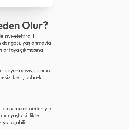
eden Olur?
e sıvı-elektrolit
in dengesi, yaşlanmayla
nın ortaya çıkmasına
ki sodyum seviyelerinin
esizlikleri, böbrek
ki bozulmalar nedeniyle
nın yaşla birlikte
 yol açabilir.