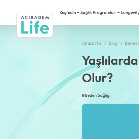
Keşfedin
Sağlık Programları
Longevit
Anasayfa
Blog
Beden S
Longevity
Kalp Sağlığı
Acıbadem Life Nedir?
Akademi
Ödülle
Acıbad
Yaşlılard
Premium
Diyetisyen
Danışma Kurulu
Acıbadem Life Hareket
Basınd
Video
Olur?
Mikrobiyota
Psikolog
Kariyer
Testler
Sıkça 
#Beden Sağlığı