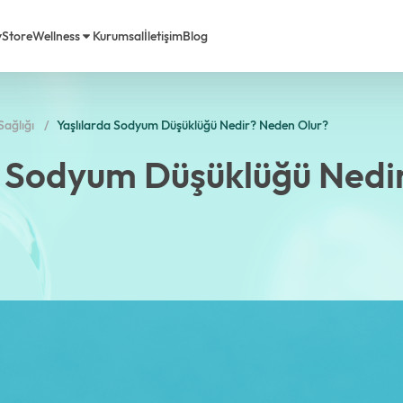
y
Store
Wellness
Kurumsal
İletişim
Blog
ağlığı
Yaşlılarda Sodyum Düşüklüğü Nedir? Neden Olur?
rimiz
em Life Diyet
a Sodyum Düşüklüğü Nedi
a Biz
Sorulan Sorular