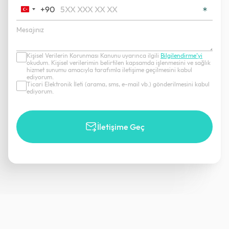
+90
Turkey
+90
Kişisel Verilerin Korunması Kanunu uyarınca ilgili
Bilgilendirme’yi
okudum. Kişisel verilerimin belirtilen kapsamda işlenmesini ve sağlık
hizmet sunumu amacıyla tarafımla iletişime geçilmesini kabul
ediyorum.
Ticari Elektronik İleti (arama, sms, e-mail vb.) gönderilmesini kabul
ediyorum.
İletişime Geç