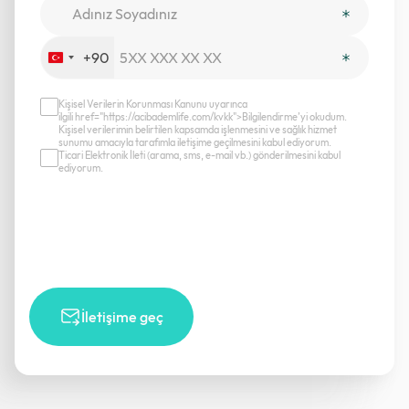
+90
Turkey
+90
Kişisel Verilerin Korunması Kanunu uyarınca
ilgili href="https://acibademlife.com/kvkk">Bilgilendirme’yi okudum.
Kişisel verilerimin belirtilen kapsamda işlenmesini ve sağlık hizmet
sunumu amacıyla tarafımla iletişime geçilmesini kabul ediyorum.
Ticari Elektronik İleti (arama, sms, e-mail vb.) gönderilmesini kabul
ediyorum.
İletişime geç