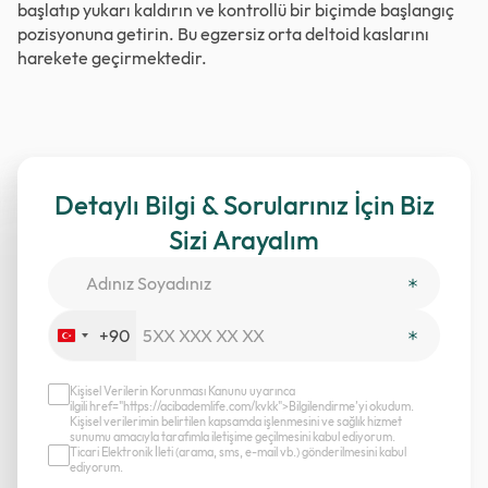
başlatıp yukarı kaldırın ve kontrollü bir biçimde başlangıç
pozisyonuna getirin. Bu egzersiz orta deltoid kaslarını
harekete geçirmektedir.
Detaylı Bilgi & Sorularınız İçin Biz
Sizi Arayalım
+90
Turkey
+90
Kişisel Verilerin Korunması Kanunu uyarınca
ilgili href="https://acibademlife.com/kvkk">Bilgilendirme’yi okudum.
Kişisel verilerimin belirtilen kapsamda işlenmesini ve sağlık hizmet
sunumu amacıyla tarafımla iletişime geçilmesini kabul ediyorum.
Ticari Elektronik İleti (arama, sms, e-mail vb.) gönderilmesini kabul
ediyorum.