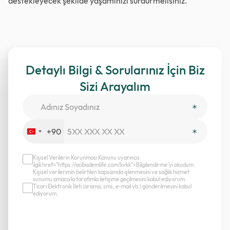
destekleyecek şekilde yaşamınızı sürdürmelisiniz.
Detaylı Bilgi & Sorularınız İçin Biz
Sizi Arayalım
+90
Turkey
+90
Kişisel Verilerin Korunması Kanunu uyarınca
ilgili href="https://acibademlife.com/kvkk">Bilgilendirme’yi okudum.
Kişisel verilerimin belirtilen kapsamda işlenmesini ve sağlık hizmet
sunumu amacıyla tarafımla iletişime geçilmesini kabul ediyorum.
Ticari Elektronik İleti (arama, sms, e-mail vb.) gönderilmesini kabul
ediyorum.