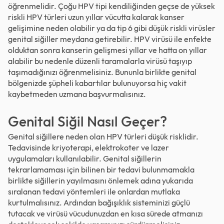
öğrenmelidir. Çoğu HPV tipi kendiliğinden geçse de yüksek
riskli HPV türleri uzun yıllar vücutta kalarak kanser
gelişimine neden olabilir ya da tip 6 gibi düşük riskli virüsler
genital siğiller meydana getirebilir. HPV virüsü ile enfekte
olduktan sonra kanserin gelişmesi yıllar ve hatta on yıllar
alabilir bu nedenle düzenli taramalarla virüsü taşıyıp
taşımadığınızı öğrenmelisiniz. Bununla birlikte genital
bölgenizde şüpheli kabartılar bulunuyorsa hiç vakit
kaybetmeden uzmana başvurmalısınız.
Genital Siğil Nasıl Geçer?
Genital siğillere neden olan HPV türleri düşük risklidir.
Tedavisinde kriyoterapi, elektrokoter ve lazer
uygulamaları kullanılabilir. Genital siğillerin
tekrarlamaması için bilinen bir tedavi bulunmamakla
birlikte siğillerin yayılmasını önlemek adına yukarıda
sıralanan tedavi yöntemleri ile onlardan mutlaka
kurtulmalısınız. Ardından bağışıklık sisteminizi güçlü
tutacak ve virüsü vücudunuzdan en kısa sürede atmanızı