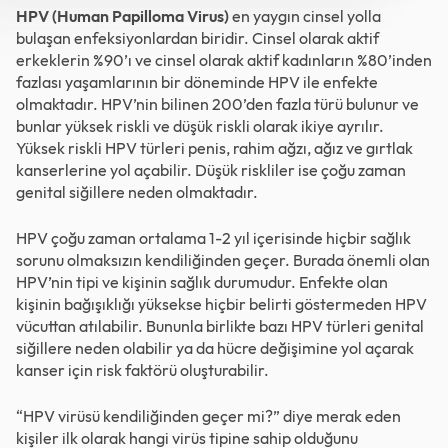
HPV (Human Papilloma Virus)
en yaygın cinsel yolla
bulaşan enfeksiyonlardan biridir. Cinsel olarak aktif
erkeklerin %90’ı ve cinsel olarak aktif kadınların %80’inden
fazlası yaşamlarının bir döneminde HPV ile enfekte
olmaktadır. HPV’nin bilinen 200’den fazla türü bulunur ve
bunlar yüksek riskli ve düşük riskli olarak ikiye ayrılır.
Yüksek riskli HPV türleri penis, rahim ağzı, ağız ve gırtlak
kanserlerine yol açabilir. Düşük riskliler ise çoğu zaman
genital siğillere neden olmaktadır.
HPV çoğu zaman ortalama 1-2 yıl içerisinde hiçbir sağlık
sorunu olmaksızın kendiliğinden geçer. Burada önemli olan
HPV’nin tipi ve kişinin sağlık durumudur. Enfekte olan
kişinin bağışıklığı yüksekse hiçbir belirti göstermeden HPV
vücuttan atılabilir. Bununla birlikte bazı HPV türleri genital
siğillere neden olabilir ya da hücre değişimine yol açarak
kanser için risk faktörü oluşturabilir.
“HPV virüsü kendiliğinden geçer mi?” diye merak eden
kişiler ilk olarak hangi virüs tipine sahip olduğunu