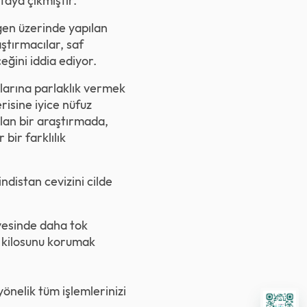
taya çıkmıştır.
rgen üzerinde yapılan
ştırmacılar, saf
eğini iddia ediyor.
çlarına parlaklık vermek
risine iyice nüfuz
ılan bir araştırmada,
bir farklılık
ndistan cevizini cilde
ayesinde daha tok
da kilosunu korumak
yönelik tüm işlemlerinizi