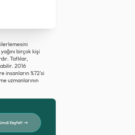
ilerlemesini
ağını birçok kişi
ır. Tatlılar,
bilir. 2016
e insanların %72'si
enme uzmanlarının
Şimdi Keşfet!