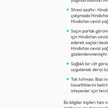
yağında bulunan MCT'
Stresi azaltır: Hind
çalışmada Hindistan 
Hindistan cevizi yağ
Saçın parlak görünm
için Hindistan ceviz
ederek saçları besle
Hindistan cevizi yağ
gözlemlenmemiştir
Sağlıklı bir cilt gö
uygulamak deriyi kor
Tok tutması: Bazı i
hissettiklerini beli
isteyenler için terc
Bu bilgiler kişileri tan