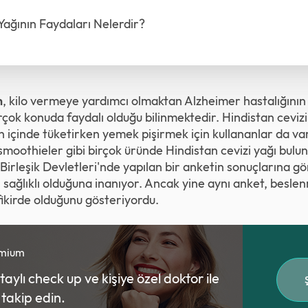
Yağının Faydaları Nelerdir?
n
, kilo vermeye yardımcı olmaktan Alzheimer hastalığının 
ok konuda faydalı olduğu bilinmektedir. Hindistan cevizi y
n içinde tüketirken yemek pişirmek için kullananlar da vard
moothieler gibi birçok üründe Hindistan cevizi yağı buluna
leşik Devletleri'nde yapılan bir anketin sonuçlarına gör
n sağlıklı olduğuna inanıyor. Ancak yine aynı anket, besl
fikirde olduğunu gösteriyordu.
emium
ylı check up ve kişiye özel doktor ile
ı takip edin.