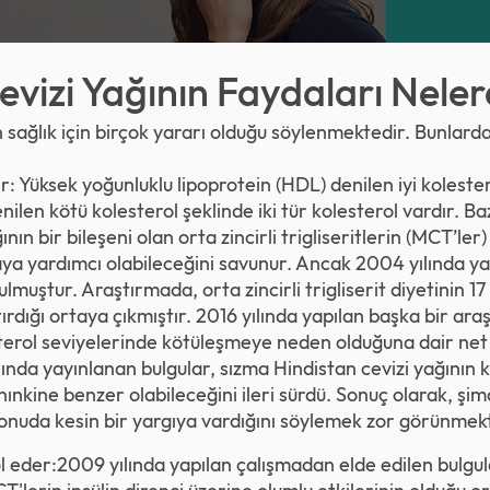
evizi Yağının Faydaları Neler
 sağlık için birçok yararı olduğu söylenmektedir. Bunlardan
rır: Yüksek yoğunluklu lipoprotein (HDL) denilen iyi kolest
nilen kötü kolesterol şeklinde iki tür kolesterol vardır. Ba
nın bir bileşeni olan orta zincirli trigliseritlerin (MCT’ler)
aya yardımcı olabileceğini savunur. Ancak 2004 yılında ya
lmuştur. Araştırmada, orta zincirli trigliserit diyetinin 17
ırdığı ortaya çıkmıştır. 2016 yılında yapılan başka bir ara
sterol seviyelerinde kötüleşmeye neden olduğuna dair net 
ında yayınlanan bulgular, sızma Hindistan cevizi yağının k
nınkine benzer olabileceğini ileri sürdü. Sonuç olarak, şi
onuda kesin bir yargıya vardığını söylemek zor görünmekt
l eder:2009 yılında yapılan çalışmadan elde edilen bulgul