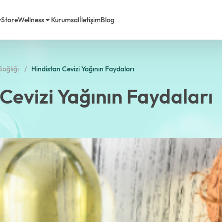
y
Store
Wellness
Kurumsal
İletişim
Blog
ağlığı
Hindistan Cevizi Yağının Faydaları
rimiz
em Life Diyet
Cevizi Yağının Faydaları
a Biz
Sorulan Sorular