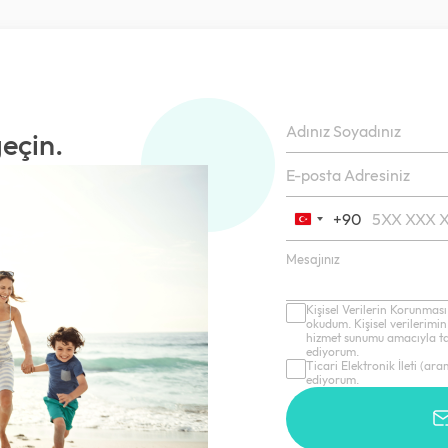
geçin.
+90
Turkey
+90
Kişisel Verilerin Korunması
okudum. Kişisel verilerimin
hizmet sunumu amacıyla tar
ediyorum.
Ticari Elektronik İleti (ar
ediyorum.