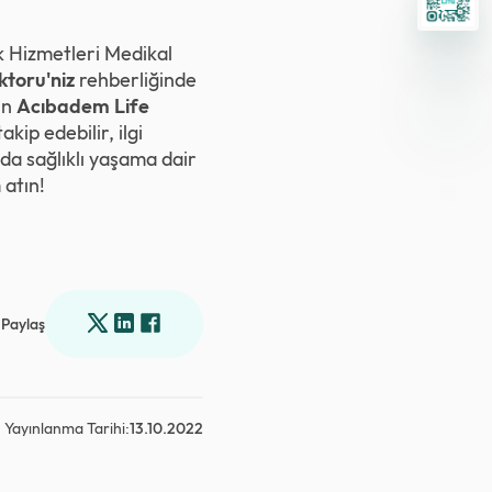
ık Hizmetleri Medikal
ktoru'niz
rehberliğinde
in
Acıbadem Life
ip edebilir, ilgi
da sağlıklı yaşama dair
 atın!
Paylaş
Yayınlanma Tarihi:
13.10.2022