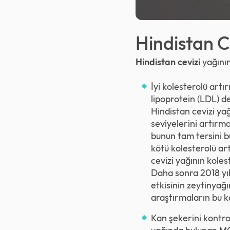
Hindistan C
Hindistan cevizi
yağının
İyi kolesterolü artı
lipoprotein (LDL) de
Hindistan cevizi yağı
seviyelerini artırm
bunun tam tersini bu
kötü kolesterolü art
cevizi yağının kole
Daha sonra 2018 yıl
etkisinin zeytinyağı
araştırmaların bu k
Kan şekerini kontro