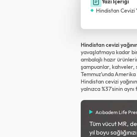
Yazı İçeriği
Hindistan Cevizi 
Hindistan cevizi yağını
yavaşlatmaya kadar birç
ambalajlı hazır ürünleri
şampuanlar, kahveler, s
Temmuz’unda Amerika Bir
Hindistan cevizi yağını
yalnızca %37'sinin aynı 
Acıbadem Life Pr
Tüm vücut MR, deta
yıl boyu sağlığınız