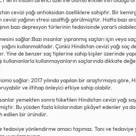
lerin insülin direnci üzerine olumlu etkilerinin olduğu or
istan cevizi yağı antioksidan özelliklere sahiptir. Bir kemi
cevizi yağının stresi azalttığı görülmüştür. Hatta bazı ara
ının bazı depresyon türlerinin tedavisinde yararlı olabilec
esini sağlar:Bazı insanlar yıpranmış saçları için veya sa
i yağını kullanmaktadır. Çünkü Hindistan cevizi yağı saç de
r. Yine de benzer saç tiplerine sahip kişiler üzerinde yap
ı kullananlarla kullanmayanların saçlarında dikkate değer 
.
rünümü sağlar: 2017 yılında yapılan bir araştırmaya göre, Hi
uyabilir ve iltihap önleyici etkiye sahip olabilir.
nsanlar yemekten sonra tüketilen Hindistan cevizi yağı s
rtmiştir. Bu yüzden fazla kilolarından şikâyet edenler ya 
ih edilen bir üründür.
ı ve tedaviye yönlendirme amacı taşımaz. Tanı ve tedaviye 