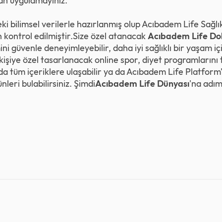
n uygulamayınız.
eki bilimsel verilerle hazırlanmış olup Acıbadem Life Sağl
 kontrol edilmiştir.Size özel atanacak
Acıbadem Life Do
ni güvenle deneyimleyebilir, daha iyi sağlıklı bir yaşam iç
şiye özel tasarlanacak online spor, diyet programlarını tak
da tüm içeriklere ulaşabilir ya da Acıbadem Life Platform'
leri bulabilirsiniz. Şimdi
Acıbadem Life Dünyası
'na adım