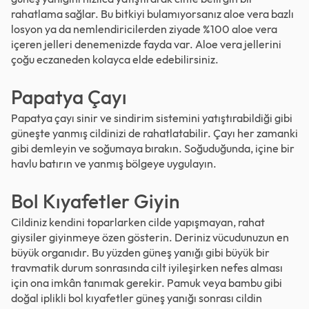
rahatlama sağlar. Bu bitkiyi bulamıyorsanız aloe vera bazlı
losyon ya da nemlendiricilerden ziyade %100 aloe vera
içeren jelleri denemenizde fayda var. Aloe vera jellerini
çoğu eczaneden kolayca elde edebilirsiniz.
Papatya Çayı
Papatya çayı sinir ve sindirim sistemini yatıştırabildiği gibi
güneşte yanmış cildinizi de rahatlatabilir. Çayı her zamanki
gibi demleyin ve soğumaya bırakın. Soğuduğunda, içine bir
havlu batırın ve yanmış bölgeye uygulayın.
Bol Kıyafetler Giyin
Cildiniz kendini toparlarken cilde yapışmayan, rahat
giysiler giyinmeye özen gösterin. Deriniz vücudunuzun en
büyük organıdır. Bu yüzden güneş yanığı gibi büyük bir
travmatik durum sonrasında cilt iyileşirken nefes alması
için ona imkân tanımak gerekir. Pamuk veya bambu gibi
doğal iplikli bol kıyafetler güneş yanığı sonrası cildin