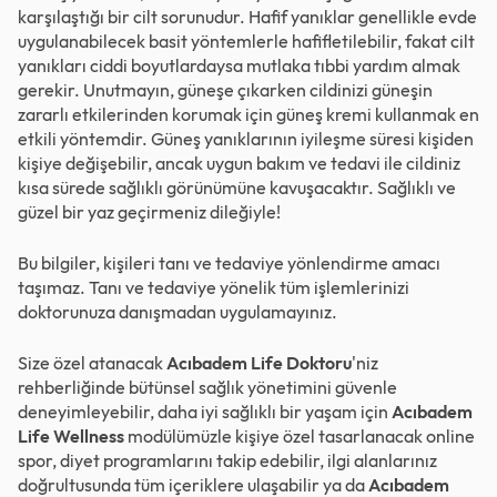
karşılaştığı bir cilt sorunudur. Hafif yanıklar genellikle evde
uygulanabilecek basit yöntemlerle hafifletilebilir, fakat cilt
yanıkları ciddi boyutlardaysa mutlaka tıbbi yardım almak
gerekir. Unutmayın, güneşe çıkarken cildinizi güneşin
zararlı etkilerinden korumak için güneş kremi kullanmak en
etkili yöntemdir. Güneş yanıklarının iyileşme süresi kişiden
kişiye değişebilir, ancak uygun bakım ve tedavi ile cildiniz
kısa sürede sağlıklı görünümüne kavuşacaktır. Sağlıklı ve
güzel bir yaz geçirmeniz dileğiyle!
Bu bilgiler, kişileri tanı ve tedaviye yönlendirme amacı
taşımaz. Tanı ve tedaviye yönelik tüm işlemlerinizi
doktorunuza danışmadan uygulamayınız.
Size özel atanacak
Acıbadem Life Doktoru
'niz
rehberliğinde bütünsel sağlık yönetimini güvenle
deneyimleyebilir, daha iyi sağlıklı bir yaşam için
Acıbadem
Life Wellness
modülümüzle kişiye özel tasarlanacak online
spor, diyet programlarını takip edebilir, ilgi alanlarınız
doğrultusunda tüm içeriklere ulaşabilir ya da
Acıbadem