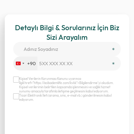
Detaylı Bilgi & Sorularınız İçin Biz
Sizi Arayalım
+90
Turkey
+90
Kişisel Verilerin Korunması Kanunu uyarınca
ilgili href="https://acibademlife.com/kvkk">Bilgilendirme’yi okudum.
Kişisel verilerimin belirtilen kapsamda işlenmesini ve sağlık hizmet
sunumu amacıyla tarafımla iletişime geçilmesini kabul ediyorum.
Ticari Elektronik İleti (arama, sms, e-mail vb.) gönderilmesini kabul
ediyorum.