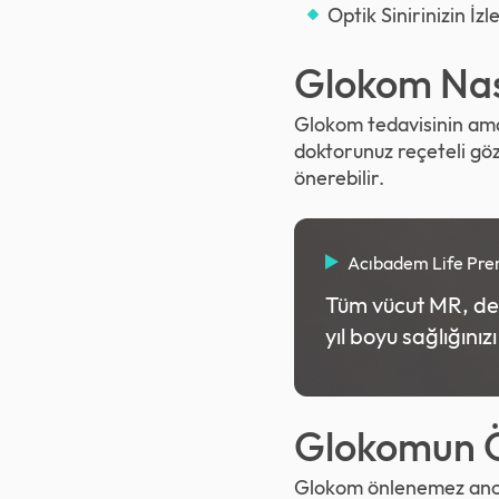
Optik Sinirinizin İz
Glokom Nası
Glokom tedavisinin amac
doktorunuz reçeteli göz
önerebilir.
Acıbadem Life Pr
Tüm vücut MR, deta
yıl boyu sağlığınız
Glokomun 
Glokom önlenemez ancak