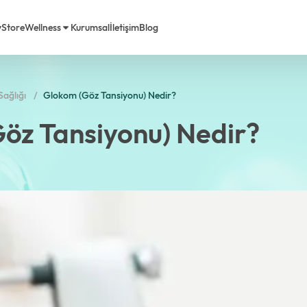
y
Store
Wellness
Kurumsal
İletişim
Blog
ağlığı
Glokom (Göz Tansiyonu) Nedir?
rimiz
em Life Diyet
öz Tansiyonu) Nedir?
a Biz
Sorulan Sorular