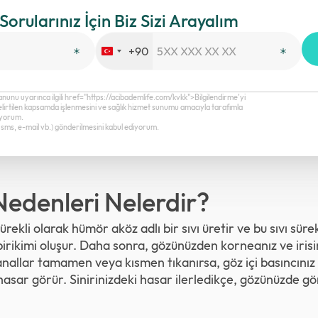
 Sorularınız İçin Biz Sizi Arayalım
+90
Turkey
+90
anunu uyarınca ilgili href="https://acibademlife.com/kvkk">Bilgilendirme’yi
elirtilen kapsamda işlenmesini ve sağlık hizmet sunumu amacıyla tarafımla
diyorum.
a, sms, e-mail vb.) gönderilmesini kabul ediyorum.
edenleri Nelerdir?
ekli olarak hümör aköz adlı bir sıvı üretir ve bu sıvı sürek
birikimi oluşur. Daha sonra, gözünüzden korneanız ve irisi
 kanallar tamamen veya kısmen tıkanırsa, göz içi basıncınız 
iz hasar görür. Sinirinizdeki hasar ilerledikçe, gözünüzde