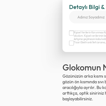
Detaylı Bilgi &
Kişisel Verilerin Korunması K
okudum. Kişisel verilerimin b
iletişime geçilmesini kabul e
Ticari Elektronik İleti (aram
Glokomun N
Gözünüzün arka kısmı sür
gözün ön kısmında sıvı 
aracılığıyla ayrılır. Bu
arttıkça, optik sinirin
başlayabilirsiniz.