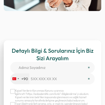
Detaylı Bilgi & Sorularınız İçin Biz
Sizi Arayalım
+90
Turkey
+90
Kişisel Verilerin Korunması Kanunu uyarınca
ilgili href="https://acibademlife.com/kvkk">Bilgilendirme’yi okudum.
Kişisel verilerimin belirtilen kapsamda işlenmesini ve sağlık hizmet
sunumu amacıyla tarafımla iletişime geçilmesini kabul ediyorum.
Ticari Elektronik İleti (arama, sms, e-mail vb.) gönderilmesini kabul