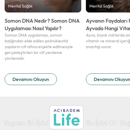
Mental Sağlık
Mental Sağlık
Somon DNA Nedir? Somon DNA
Ayvanın Faydaları 
Uygulaması Nasıl Yapılır?
Ayvada Hangi Vita
Somon DNA uygulaması, somon
Ayva, büyük miktarda anti
balığından elde edilen polinükleotid
vitamin ve mineral içeriği 
yapıların cilt altına enjekte edilmesiyle
avantajı sunar.
gerçekleştirilen bir cilt yenileme
yöntemidir.
Devamını Okuyun
Devamını Okuyu