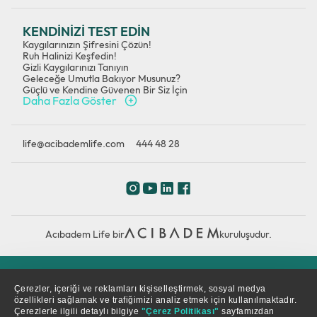
KENDİNİZİ TEST EDİN
Kaygılarınızın Şifresini Çözün!
Ruh Halinizi Keşfedin!
Gizli Kaygılarınızı Tanıyın
Geleceğe Umutla Bakıyor Musunuz?
Güçlü ve Kendine Güvenen Bir Siz İçin
Daha Fazla Göster
life@acibademlife.com
444 48 28
Acıbadem Life bir
kuruluşudur.
Çerez Politikası
Gizlilik Politikası
KVKK
Çerezler, içeriği ve reklamları kişiselleştirmek, sosyal medya
özellikleri sağlamak ve trafiğimizi analiz etmek için kullanılmaktadır.
Çerezlerle ilgili detaylı bilgiye
"Çerez Politikası"
sayfamızdan