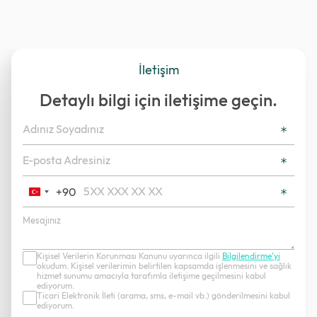
İletişim
Detaylı bilgi için iletişime geçin.
+90
Turkey
+90
Kişisel Verilerin Korunması Kanunu uyarınca ilgili
Bilgilendirme’yi
okudum. Kişisel verilerimin belirtilen kapsamda işlenmesini ve sağlık
hizmet sunumu amacıyla tarafımla iletişime geçilmesini kabul
ediyorum.
Ticari Elektronik İleti (arama, sms, e-mail vb.) gönderilmesini kabul
ediyorum.