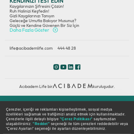
KENDİNİZİ TEST EDİN
Kaygılarınızın Şifresini Çözün!
Ruh Halinizi Keşfedin!
Gizli Kaygılarınızı Tanıyın
Geleceğe Umutla Bakıyor Musunuz?
Güçlü ve Kendine Güvenen Bir Siz İçin
Daha Fazla Göster
life@acibademlife.com
444 48 28
Acıbadem Life bir
kuruluşudur.
Çerez Politikası
Gizlilik Politikası
KVKK
Çerezler, içeriği ve reklamları kişiselleştirmek, sosyal medya
özellikleri sağlamak ve trafiğimizi analiz etmek için kullanılmaktadır.
Çerezlerle ilgili detaylı bilgiye
"Çerez Politikası"
sayfamızdan
© Copyright 2026. Tüm hakları saklıdır.
ulaşabilirsiniz.
"Reddet"
seçeneği ile tüm çerezleri reddedebilir veya
“Çerez Ayarları” seçeneği ile ayarları düzenleyebilirsiniz.