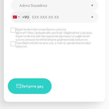
+90
Turkey
+90
Kişisel Verilerin Korunması Kanunu uyarınca
ilgili href="https://acibademlife.com/kvkk">Bilgilendirme’yi okudum.
Kişisel verilerimin belirtilen kapsamda işlenmesini ve sağlık hizmet
sunumu amacıyla tarafımla iletişime geçilmesini kabul ediyorum.
Ticari Elektronik İleti (arama, sms, e-mail vb.) gönderilmesini kabul
ediyorum.
İletişime geç